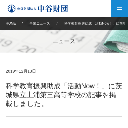
HOME
/
事業ニュース
/
科学教育振興助成「活動Now！」に茨城
トップ
ニュース
中谷財団について
中谷財団について
理事長挨拶
中谷財団事業紹介
2019年12月13日
設立趣意書
中谷財団事業紹介
財団概要
中谷賞
中谷財団動画紹介
科学教育振興助成「活動Now！」に茨
城県立土浦第三高等学校の記事を掲
40年史デジタルブック
沿革
神戸賞
長期大型研究助成
その他情報
載しました。
中谷財団40年史
研究助成
その他情報
交流助成
個人情報保護に関する
お問い合わせ
40年史別冊
基本方針