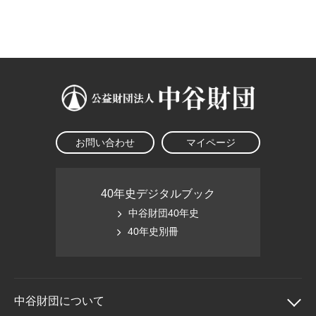
大学院生奨学金
国際学生交流プログラ
役員・評議員
公開情報
アクセス
ム
よくあるご質問
日本語
English
マイページ
年報一覧
中谷財団レポート
科学教育振興助成・
サイトマップ
中谷財団アーカイブ
次世代理系人材育成プ
ログラム助成
お問い合わせ
マイページ
40年史デジタルブック
中谷財団40年史
40年史別冊
中谷財団に
ついて