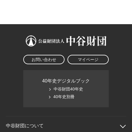
大学院生奨学金
国際学生交流プログラ
役員・評議員
公開情報
アクセス
ム
よくあるご質問
日本語
English
マイページ
年報一覧
中谷財団レポート
科学教育振興助成・
サイトマップ
中谷財団アーカイブ
次世代理系人材育成プ
ログラム助成
お問い合わせ
マイページ
40年史デジタルブック
中谷財団40年史
40年史別冊
中谷財団に
ついて