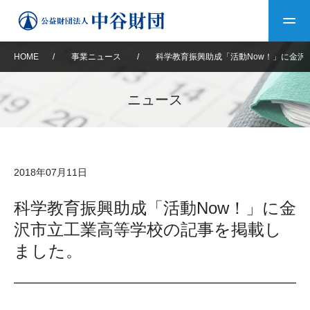
HOME
/
事業ニュース
/
科学教育振興助成「活動Now！」に金沢
トップ
ニュース
中谷財団について
中谷財団について
理事長挨拶
中谷財団事業紹介
2018年07月11日
設立趣意書
中谷財団事業紹介
財団概要
中谷賞
中谷財団動画紹介
科学教育振興助成「活動Now！」に金
沢市立工業高等学校の記事を掲載し
40年史デジタルブック
沿革
神戸賞
長期大型研究助成
その他情報
ました。
中谷財団40年史
研究助成
その他情報
交流助成
個人情報保護に関する
お問い合わせ
40年史別冊
基本方針