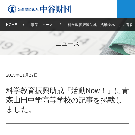
HOME
/
事業ニュース
/
科学教育振興助成「活動Now！」に青森
トップ
ニュース
中谷財団について
中谷財団について
理事長挨拶
中谷財団事業紹介
2019年11月27日
設立趣意書
中谷財団事業紹介
財団概要
中谷賞
中谷財団動画紹介
科学教育振興助成「活動Now！」に青
森山田中学高等学校の記事を掲載し
40年史デジタルブック
沿革
神戸賞
長期大型研究助成
その他情報
ました。
中谷財団40年史
研究助成
その他情報
交流助成
個人情報保護に関する
お問い合わせ
40年史別冊
基本方針