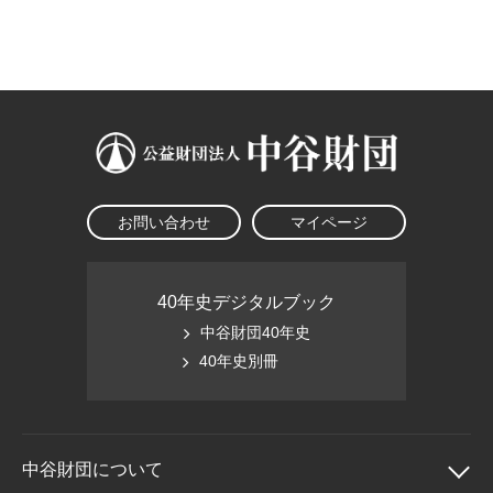
大学院生奨学金
国際学生交流プログラ
役員・評議員
公開情報
アクセス
ム
よくあるご質問
日本語
English
マイページ
年報一覧
中谷財団レポート
科学教育振興助成・
サイトマップ
中谷財団アーカイブ
次世代理系人材育成プ
ログラム助成
お問い合わせ
マイページ
40年史デジタルブック
中谷財団40年史
40年史別冊
中谷財団に
ついて