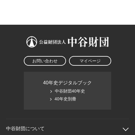
大学院生奨学金
国際学生交流プログラ
役員・評議員
公開情報
アクセス
ム
よくあるご質問
日本語
English
マイページ
年報一覧
中谷財団レポート
科学教育振興助成・
サイトマップ
中谷財団アーカイブ
次世代理系人材育成プ
ログラム助成
お問い合わせ
マイページ
40年史デジタルブック
中谷財団40年史
40年史別冊
中谷財団に
ついて