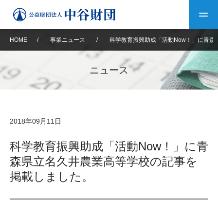
HOME
/
事業ニュース
/
科学教育振興助成「活動Now！」に青森
トップ
ニュース
中谷財団について
中谷財団について
理事長挨拶
中谷財団事業紹介
2018年09月11日
設立趣意書
中谷財団事業紹介
財団概要
中谷賞
中谷財団動画紹介
科学教育振興助成「活動Now！」に青
森県立名久井農業高等学校の記事を
40年史デジタルブック
沿革
神戸賞
長期大型研究助成
その他情報
掲載しました。
中谷財団40年史
研究助成
その他情報
交流助成
個人情報保護に関する
お問い合わせ
40年史別冊
基本方針