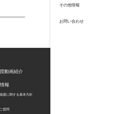
その他情報
40年
交流
中谷
お問い合わせ
大学
国際
役員
科学
公開
次世
団動画紹介
年報
情報
中谷
保護に関する
基本方針
ご質問