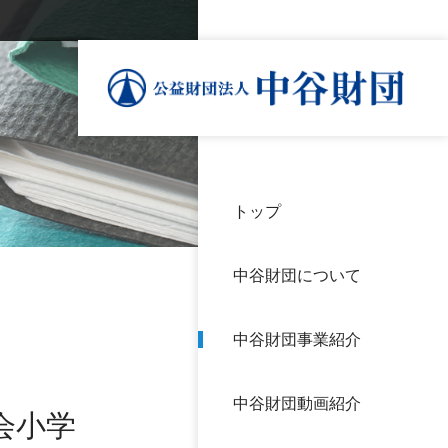
トップ
理事
中谷
個人
基本
中谷財団について
設立
神戸
アク
中谷財団事業紹介
財団
長期
よく
中谷財団動画紹介
沿革
研究
会小学
サイ