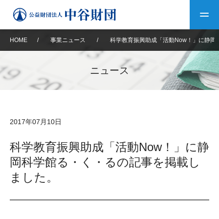
HOME
/
事業ニュース
/
科学教育振興助成「活動Now！」に静岡
トップ
ニュース
中谷財団について
中谷財団について
理事長挨拶
中谷財団事業紹介
2017年07月10日
設立趣意書
中谷財団事業紹介
財団概要
中谷賞
中谷財団動画紹介
科学教育振興助成「活動Now！」に静
岡科学館る・く・るの記事を掲載し
40年史デジタルブック
沿革
神戸賞
長期大型研究助成
その他情報
ました。
中谷財団40年史
研究助成
その他情報
交流助成
個人情報保護に関する
お問い合わせ
40年史別冊
基本方針