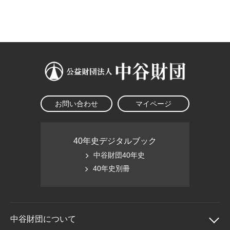
大学院生奨学金
国際学生交流プログラ
役員・評議員
公開情報
アクセス
ム
よくあるご質問
日本語
English
マイページ
年報一覧
中谷財団レポート
科学教育振興助成・
サイトマップ
中谷財団アーカイブ
次世代理系人材育成プ
ログラム助成
お問い合わせ
マイページ
40年史デジタルブック
中谷財団40年史
40年史別冊
中谷財団に
ついて