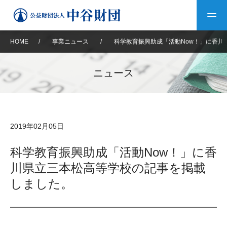
HOME
/
事業ニュース
/
科学教育振興助成「活動Now！」に香川
トップ
ニュース
中谷財団について
中谷財団について
理事長挨拶
中谷財団事業紹介
2019年02月05日
設立趣意書
中谷財団事業紹介
財団概要
中谷賞
中谷財団動画紹介
科学教育振興助成「活動Now！」に香
川県立三本松高等学校の記事を掲載
40年史デジタルブック
沿革
神戸賞
長期大型研究助成
その他情報
しました。
中谷財団40年史
研究助成
その他情報
交流助成
個人情報保護に関する
お問い合わせ
40年史別冊
基本方針