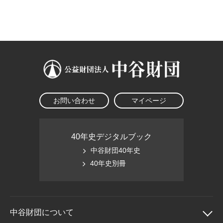
大学院生奨学金
国際学生交流プログラ
役員・評議員
公開情報
アクセス
ム
よくあるご質問
日本語
English
マイページ
年報一覧
中谷財団レポート
科学教育振興助成・
サイトマップ
中谷財団アーカイブ
次世代理系人材育成プ
ログラム助成
お問い合わせ
マイページ
40年史デジタルブック
中谷財団40年史
40年史別冊
中谷財団に
ついて