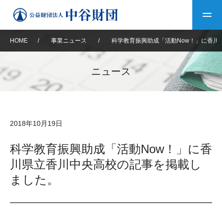
HOME
/
事業ニュース
/
科学教育振興助成「活動Now！」に香川
トップ
ニュース
中谷財団について
中谷財団について
理事長挨拶
中谷財団事業紹介
2018年10月19日
設立趣意書
中谷財団事業紹介
財団概要
中谷賞
中谷財団動画紹介
科学教育振興助成「活動Now！」に香
川県立香川中央高校の記事を掲載し
40年史デジタルブック
沿革
神戸賞
長期大型研究助成
その他情報
ました。
中谷財団40年史
研究助成
その他情報
交流助成
個人情報保護に関する
お問い合わせ
40年史別冊
基本方針