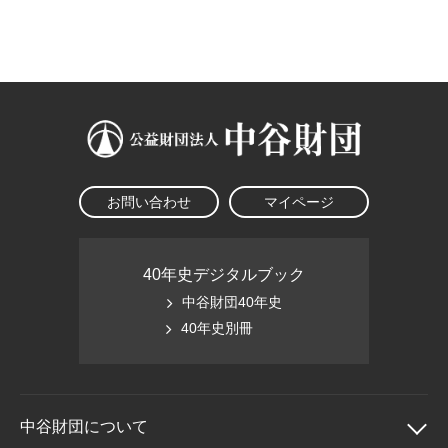
大学院生奨学金
国際学生交流プログラ
役員・評議員
公開情報
アクセス
ム
よくあるご質問
日本語
English
マイページ
年報一覧
中谷財団レポート
科学教育振興助成・
サイトマップ
中谷財団アーカイブ
次世代理系人材育成プ
ログラム助成
お問い合わせ
マイページ
40年史デジタルブック
中谷財団40年史
40年史別冊
中谷財団に
ついて