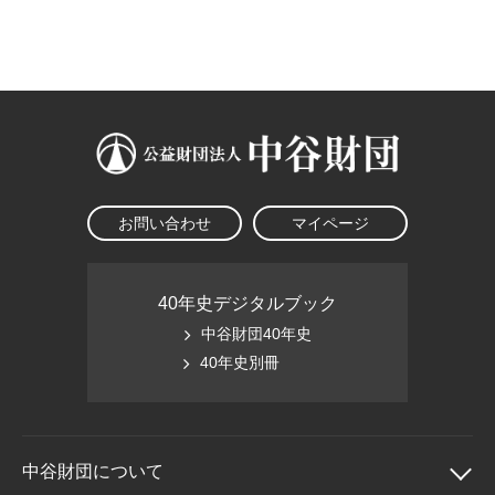
大学院生奨学金
国際学生交流プログラ
役員・評議員
公開情報
アクセス
ム
よくあるご質問
日本語
English
マイページ
年報一覧
中谷財団レポート
科学教育振興助成・
サイトマップ
中谷財団アーカイブ
次世代理系人材育成プ
ログラム助成
お問い合わせ
マイページ
40年史デジタルブック
中谷財団40年史
40年史別冊
中谷財団に
ついて