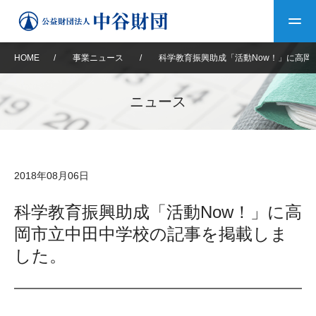
HOME
/
事業ニュース
/
科学教育振興助成「活動Now！」に高岡
トップ
ニュース
中谷財団について
中谷財団について
理事長挨拶
中谷財団事業紹介
2018年08月06日
設立趣意書
中谷財団事業紹介
財団概要
中谷賞
中谷財団動画紹介
科学教育振興助成「活動Now！」に高
岡市立中田中学校の記事を掲載しま
40年史デジタルブック
沿革
神戸賞
長期大型研究助成
その他情報
した。
中谷財団40年史
研究助成
その他情報
交流助成
個人情報保護に関する
お問い合わせ
40年史別冊
基本方針