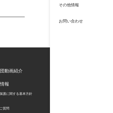
その他情報
40年
交流
中谷
お問い合わせ
大学
国際
役員
科学
公開
次世
団動画紹介
年報
情報
中谷
保護に関する
基本方針
ご質問