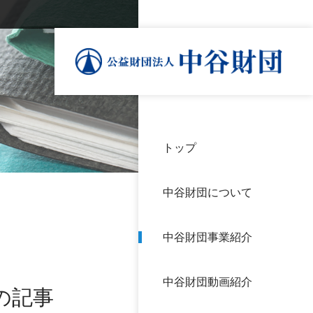
トップ
理事
中谷
個人
基本
中谷財団について
設立
神戸
アク
中谷財団事業紹介
財団
長期
よく
中谷財団動画紹介
沿革
研究
の記事
サイ