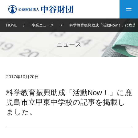
HOME
/
事業ニュース
/
科学教育振興助成「活動Now！」に鹿児
トップ
ニュース
中谷財団について
中谷財団について
理事長挨拶
中谷財団事業紹介
2017年10月20日
設立趣意書
中谷財団事業紹介
財団概要
中谷賞
中谷財団動画紹介
科学教育振興助成「活動Now！」に鹿
児島市立甲東中学校の記事を掲載し
40年史デジタルブック
沿革
神戸賞
長期大型研究助成
その他情報
ました。
中谷財団40年史
研究助成
その他情報
交流助成
個人情報保護に関する
お問い合わせ
40年史別冊
基本方針