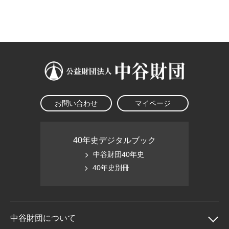
大学院生奨学金
国際学生交流プログラ
役員・評議員
公開情報
アクセス
ム
よくあるご質問
日本語
English
マイページ
年報一覧
中谷財団レポート
科学教育振興助成・
サイトマップ
中谷財団アーカイブ
次世代理系人材育成プ
ログラム助成
お問い合わせ
マイページ
40年史デジタルブック
中谷財団40年史
40年史別冊
中谷財団に
ついて