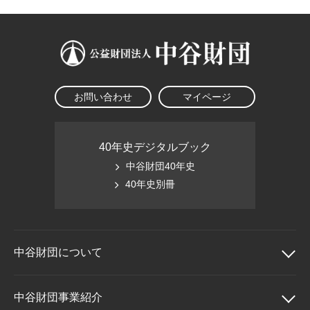
大学院生奨学金
国際学生交流プログラ
役員・評議員
公開情報
アクセス
ム
よくあるご質問
日本語
English
マイページ
年報一覧
中谷財団レポート
科学教育振興助成・
サイトマップ
中谷財団アーカイブ
次世代理系人材育成プ
お問い合わせ
マイページ
ログラム助成
40年史デジタルブック
中谷財団40年史
40年史別冊
中谷財団に
ついて
中谷財団について
中谷財団事業紹介