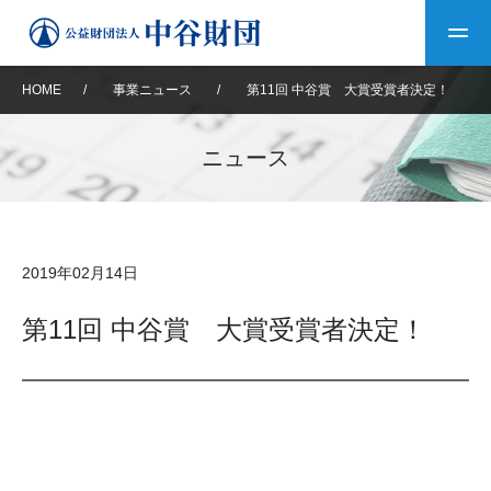
HOME
/
事業ニュース
/
第11回 中谷賞 大賞受賞者決定！
トップ
ニュース
中谷財団について
中谷財団について
理事長挨拶
中谷財団事業紹介
2019年02月14日
設立趣意書
中谷財団事業紹介
財団概要
中谷賞
中谷財団動画紹介
第11回 中谷賞 大賞受賞者決定！
40年史デジタルブック
沿革
神戸賞
長期大型研究助成
その他情報
中谷財団40年史
研究助成
その他情報
交流助成
個人情報保護に関する
お問い合わせ
40年史別冊
基本方針