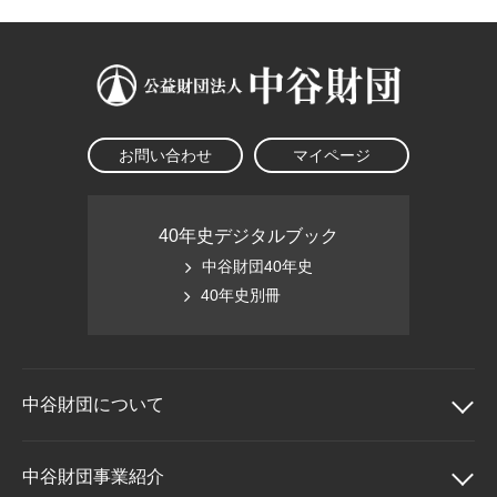
大学院生奨学金
国際学生交流プログラ
役員・評議員
公開情報
アクセス
ム
よくあるご質問
日本語
English
マイページ
年報一覧
中谷財団レポート
科学教育振興助成・
サイトマップ
中谷財団アーカイブ
次世代理系人材育成プ
お問い合わせ
マイページ
ログラム助成
40年史デジタルブック
中谷財団40年史
40年史別冊
中谷財団に
ついて
中谷財団について
中谷財団事業紹介