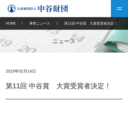
HOME
/
事業ニュース
/
第11回 中谷賞 大賞受賞者決定！
トップ
ニュース
中谷財団について
中谷財団について
理事長挨拶
中谷財団事業紹介
2019年02月14日
設立趣意書
中谷財団事業紹介
財団概要
中谷賞
中谷財団動画紹介
第11回 中谷賞 大賞受賞者決定！
40年史デジタルブック
沿革
神戸賞
長期大型研究助成
その他情報
中谷財団40年史
研究助成
その他情報
交流助成
個人情報保護に関する
お問い合わせ
40年史別冊
基本方針