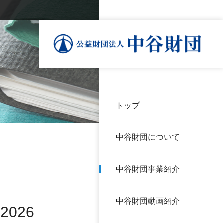
トップ
理事
中谷
個人
基本
中谷財団について
設立
神戸
アク
中谷財団事業紹介
財団
長期
よく
中谷財団動画紹介
沿革
研究
026
サイ