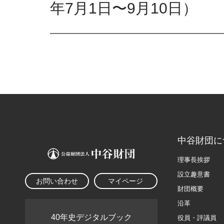
年7月1日〜9月10日）
中谷財団に
理事長挨拶
設立趣意書
お問い合わせ
マイページ
財団概要
沿革
40年史デジタルブック
役員・評議員