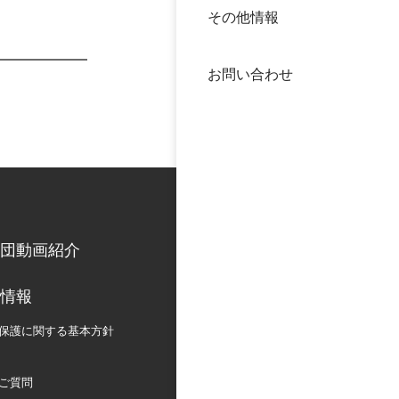
その他情報
40年
交流
中谷
お問い合わせ
大学
国際
役員
科学
公開
次世
団動画紹介
年報
情報
中谷
保護に関する
基本方針
ご質問