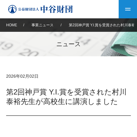
HOME
/
事業ニュース
/
第2回神戸賞 Y.I.賞を受賞された村川
トップ
ニュース
中谷財団について
中谷財団について
理事長挨拶
中谷財団事業紹介
2026年02月02日
設立趣意書
中谷財団事業紹介
財団概要
中谷賞
中谷財団動画紹介
第2回神戸賞 Y.I.賞を受賞された村川
泰裕先生が高校生に講演しました
40年史デジタルブック
沿革
神戸賞
長期大型研究助成
その他情報
中谷財団40年史
研究助成
その他情報
交流助成
個人情報保護に関する
お問い合わせ
40年史別冊
基本方針