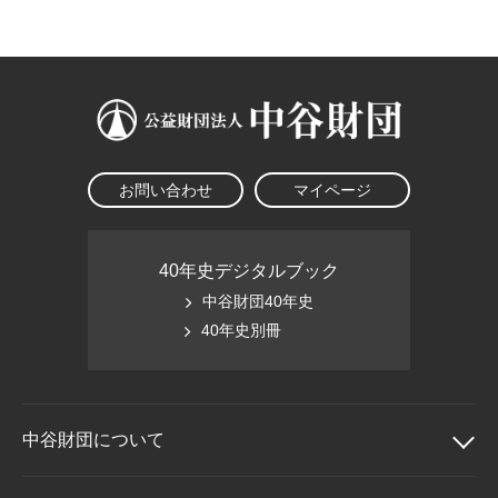
大学院生奨学金
国際学生交流プログラ
役員・評議員
公開情報
アクセス
ム
よくあるご質問
日本語
English
マイページ
年報一覧
中谷財団レポート
科学教育振興助成・
サイトマップ
中谷財団アーカイブ
次世代理系人材育成プ
ログラム助成
お問い合わせ
マイページ
40年史デジタルブック
中谷財団40年史
40年史別冊
中谷財団に
ついて