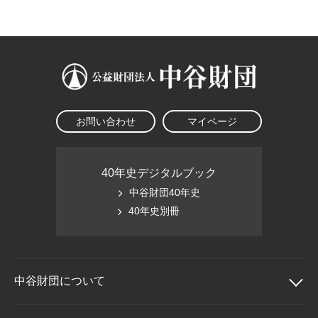
大学院生奨学金
国際学生交流プログラ
役員・評議員
公開情報
アクセス
ム
よくあるご質問
日本語
English
マイページ
年報一覧
中谷財団レポート
科学教育振興助成・
サイトマップ
中谷財団アーカイブ
次世代理系人材育成プ
ログラム助成
お問い合わせ
マイページ
40年史デジタルブック
中谷財団40年史
40年史別冊
中谷財団に
ついて