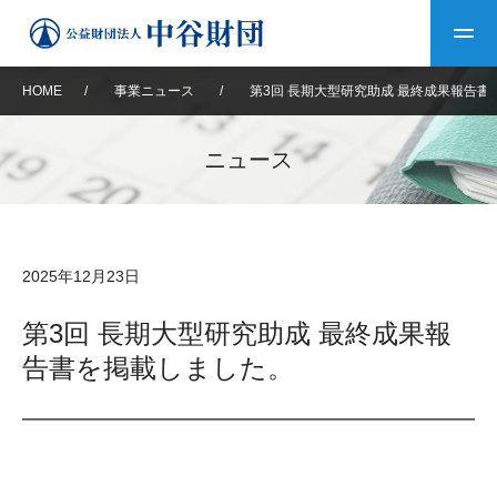
HOME
/
事業ニュース
/
第3回 長期大型研究助成 最終成果報告
トップ
ニュース
中谷財団について
中谷財団について
理事長挨拶
中谷財団事業紹介
2025年12月23日
設立趣意書
中谷財団事業紹介
財団概要
中谷賞
中谷財団動画紹介
第3回 長期大型研究助成 最終成果報
告書を掲載しました。
40年史デジタルブック
沿革
神戸賞
長期大型研究助成
その他情報
中谷財団40年史
研究助成
その他情報
交流助成
個人情報保護に関する
お問い合わせ
40年史別冊
基本方針