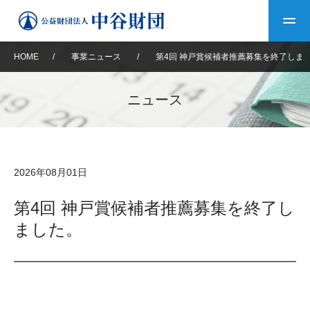
HOME
/
事業ニュース
/
第4回 神戸賞候補者推薦募集を終了しま
トップ
ニュース
中谷財団について
中谷財団について
理事長挨拶
中谷財団事業紹介
2026年08月01日
設立趣意書
中谷財団事業紹介
財団概要
中谷賞
中谷財団動画紹介
第4回 神戸賞候補者推薦募集を終了し
ました。
40年史デジタルブック
沿革
神戸賞
長期大型研究助成
その他情報
中谷財団40年史
研究助成
その他情報
交流助成
個人情報保護に関する
お問い合わせ
40年史別冊
基本方針