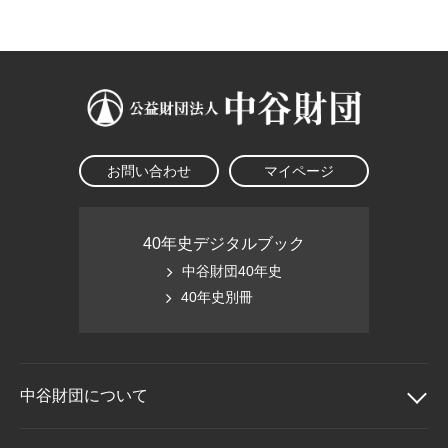
大学院生奨学金
国際学生交流プログラ
役員・評議員
公開情報
アクセス
ム
よくあるご質問
日本語
English
マイページ
年報一覧
中谷財団レポート
科学教育振興助成・
サイトマップ
中谷財団アーカイブ
次世代理系人材育成プ
ログラム助成
お問い合わせ
マイページ
40年史デジタルブック
中谷財団40年史
40年史別冊
中谷財団に
ついて