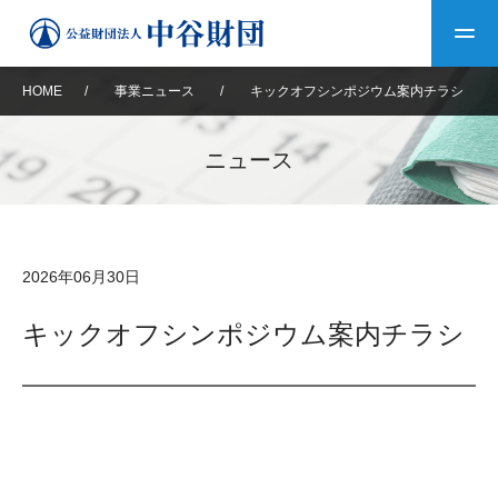
HOME
/
事業ニュース
/
キックオフシンポジウム案内チラシ
トップ
ニュース
中谷財団について
中谷財団について
理事長挨拶
中谷財団事業紹介
2026年06月30日
設立趣意書
中谷財団事業紹介
財団概要
中谷賞
中谷財団動画紹介
キックオフシンポジウム案内チラシ
40年史デジタルブック
沿革
神戸賞
長期大型研究助成
その他情報
中谷財団40年史
研究助成
その他情報
交流助成
個人情報保護に関する
お問い合わせ
40年史別冊
基本方針