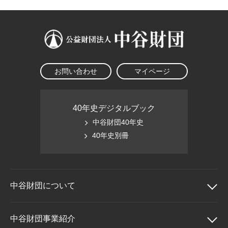
大学院生奨学金
国際学生交流プログラ
役員・評議員
公開情報
アクセス
ム
よくあるご質問
日本語
English
マイページ
年報一覧
中谷財団レポート
科学教育振興助成・
サイトマップ
中谷財団アーカイブ
次世代理系人材育成プ
お問い合わせ
マイページ
ログラム助成
40年史デジタルブック
中谷財団40年史
40年史別冊
中谷財団に
ついて
中谷財団について
中谷財団事業紹介