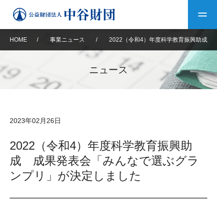
HOME
/
事業ニュース
/
2022（令和4）年度科学教育振興助成
トップ
ニュース
中谷財団について
中谷財団について
理事長挨拶
中谷財団事業紹介
2023年02月26日
設立趣意書
中谷財団事業紹介
財団概要
中谷賞
中谷財団動画紹介
2022（令和4）年度科学教育振興助
成 成果発表会「みんなで選ぶグラ
40年史デジタルブック
沿革
神戸賞
長期大型研究助成
その他情報
ンプリ」が決定しました
中谷財団40年史
研究助成
その他情報
交流助成
個人情報保護に関する
お問い合わせ
40年史別冊
基本方針