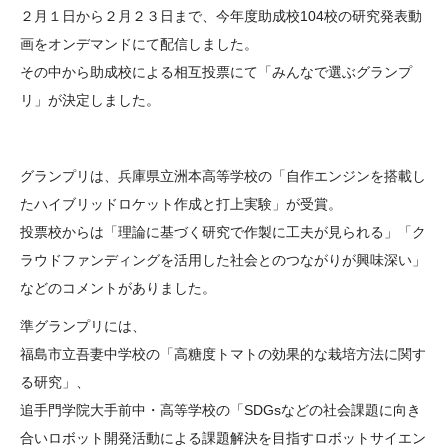
２月１日から２月２３日まで、今年度助成校104校の研究発表動
大学院生奨学金
国際学生交流プログラ
役員・評議員
公開情報
画をオンデマンドにて配信しました。
アクセス
ム
よくあるご質問
日本語
English
マイページ
その中から助成校による相互投票にて「みんなで選ぶグランプ
年報一覧
中谷財団レポート
リ」が決定しました。
科学教育振興助成・
サイトマップ
中谷財団アーカイブ
次世代理系人材育成プ
ログラム助成
グランプリは、兵庫県立洲本高等学校の「自作エンジンを搭載し
たハイブリッドロケット作成と打上実験」が受賞。
投票校からは「理論に基づく研究で作製に工夫が見られる」「ク
ラウドファンディングを活用した社会とのつながりが興味深い」
などのコメントがありました。
準グランプリには、
福島市立吾妻中学校の「高糖度トマトの効果的な栽培方法に関す
る研究」、
追手門学院大手前中・高等学校の「SDGsなどの社会課題に向き
合いロボット開発活動による課題解決を目指すロボットサイエン