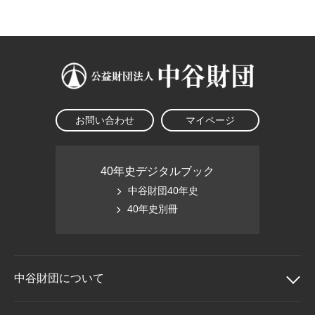
大学院生奨学金
国際学生交流プログラ
役員・評議員
公開情報
アクセス
ム
よくあるご質問
日本語
English
マイページ
年報一覧
中谷財団レポート
科学教育振興助成・
サイトマップ
中谷財団アーカイブ
次世代理系人材育成プ
ログラム助成
お問い合わせ
マイページ
40年史デジタルブック
中谷財団40年史
40年史別冊
中谷財団に
ついて