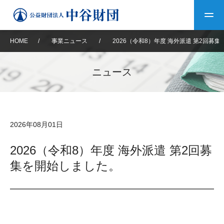
HOME
/
事業ニュース
/
2026（令和8）年度 海外派遣 第2回募
トップ
ニュース
中谷財団について
中谷財団について
理事長挨拶
中谷財団事業紹介
2026年08月01日
設立趣意書
中谷財団事業紹介
財団概要
中谷賞
中谷財団動画紹介
2026（令和8）年度 海外派遣 第2回募
集を開始しました。
40年史デジタルブック
沿革
神戸賞
長期大型研究助成
その他情報
中谷財団40年史
研究助成
その他情報
交流助成
個人情報保護に関する
お問い合わせ
40年史別冊
基本方針