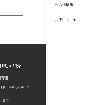
その他情報
40年
交流
中谷
お問い合わせ
大学
国際
役員
科学
公開
次世
団動画紹介
年報
情報
中谷
保護に関する
基本方針
ご質問