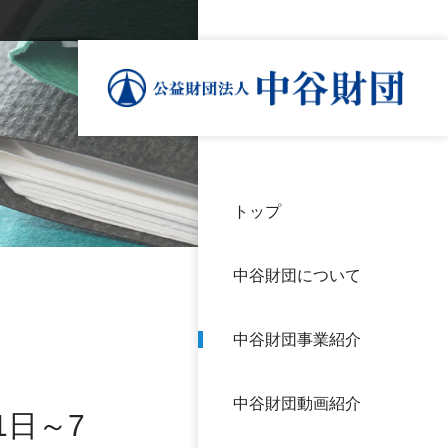
トップ
理事
中谷
個人
基本
中谷財団について
設立
神戸
アク
中谷財団事業紹介
財団
長期
よく
中谷財団動画紹介
沿革
研究
1日～7
サイ