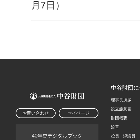
月7日）
中谷財団に
理事長挨拶
設立趣意書
お問い合わせ
マイページ
財団概要
沿革
40年史デジタルブック
役員・評議員