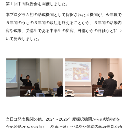
第１回中間報告会を開催しました。
大学院生奨学金
国際学生交流プログラ
役員・評議員
公開情報
アクセス
ム
よくあるご質問
本プログラム初の助成機関として採択された４機関が、今年度で
日本語
English
マイページ
５年間のうちの３年間の取組を終えることから、３年間の活動内
年報一覧
中谷財団レポート
容や成果、受講生である中学生の変容、外部からの評価などにつ
科学教育振興助成・
サイトマップ
中谷財団アーカイブ
いて発表しました。
次世代理系人材育成プ
ログラム助成
当日は発表機関の他、2024～2026年度採択機関からの聴講者を
含め総勢20名が参加し、発表に対して活発な質疑応答や意見交換