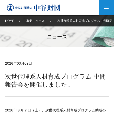
HOME
/
事業ニュース
/
次世代理系人材育成プログラム 中間報告
トップ
ニュース
中谷財団について
中谷財団について
理事長挨拶
中谷財団事業紹介
2026年03月09日
設立趣意書
中谷財団事業紹介
財団概要
中谷賞
中谷財団動画紹介
次世代理系人材育成プログラム 中間
報告会を開催しました。
40年史デジタルブック
沿革
神戸賞
長期大型研究助成
その他情報
中谷財団40年史
研究助成
その他情報
交流助成
個人情報保護に関する
お問い合わせ
40年史別冊
2026年３月７日（土）、次世代理系人材育成プログラム助成の
基本方針