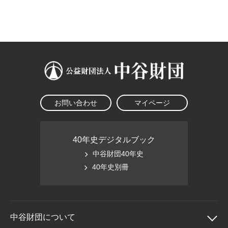
大学院生奨学金
国際学生交流プログラ
役員・評議員
公開情報
アクセス
ム
よくあるご質問
日本語
English
マイページ
年報一覧
中谷財団レポート
科学教育振興助成・
サイトマップ
中谷財団アーカイブ
次世代理系人材育成プ
ログラム助成
お問い合わせ
マイページ
40年史デジタルブック
中谷財団40年史
40年史別冊
中谷財団に
ついて