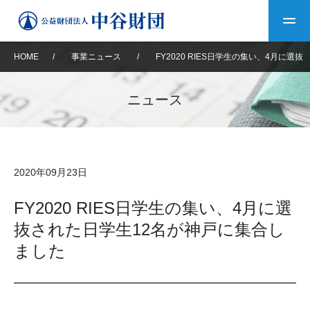
HOME
/
事業ニュース
/
FY2020 RIES日学生の集い、4月に
トップ
ニュース
中谷財団について
中谷財団について
理事長挨拶
中谷財団事業紹介
2020年09月23日
設立趣意書
中谷財団事業紹介
財団概要
中谷賞
中谷財団動画紹介
FY2020 RIES日学生の集い、4月に選
抜された日学生12名が神戸に集合し
40年史デジタルブック
沿革
神戸賞
長期大型研究助成
その他情報
ました
中谷財団40年史
研究助成
その他情報
交流助成
個人情報保護に関する
お問い合わせ
40年史別冊
基本方針