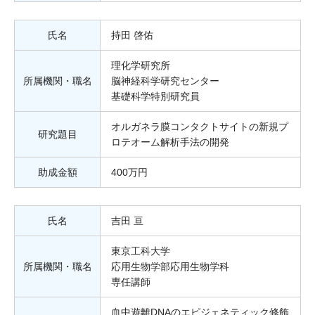
氏名
持田 啓佑
理化学研究所
所属機関・職名
脳神経科学研究センター
基礎科学特別研究員
オルガネラ膜コンタクトサイトの新規プ
研究題目
ロテオーム解析手法の開発
助成金額
400万円
氏名
吉田 亘
東京工科大学
所属機関・職名
応用生物学部応用生物学科
専任講師
血中遊離DNAのエピジェネティック修飾