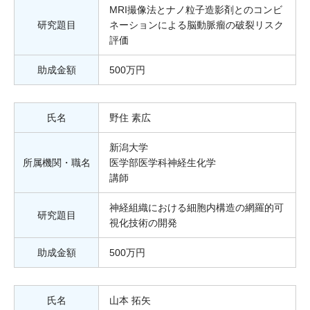
MRI撮像法とナノ粒子造影剤とのコンビ
研究題目
ネーションによる脳動脈瘤の破裂リスク
評価
助成金額
500万円
氏名
野住 素広
新潟大学
所属機関・職名
医学部医学科神経生化学
講師
神経組織における細胞内構造の網羅的可
研究題目
視化技術の開発
助成金額
500万円
氏名
山本 拓矢