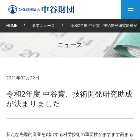
HOME
/
事業ニュース
/
令和2年度 中谷賞、技術開発研究助成が
トップ
ニュース
中谷財団について
中谷財団について
理事長挨拶
中谷財団事業紹介
2021年02月22日
設立趣意書
中谷財団事業紹介
財団概要
中谷賞
中谷財団動画紹介
令和2年度 中谷賞、技術開発研究助成
が決まりました
40年史デジタルブック
沿革
神戸賞
長期大型研究助成
その他情報
中谷財団40年史
研究助成
その他情報
交流助成
個人情報保護に関する
お問い合わせ
40年史別冊
新たな先導的産業を創出する科学技術の重要性がますます高まる
基本方針