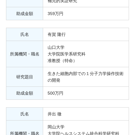
補完的実証研究
助成金額
359万円
氏名
有賀 隆行
山口大学
所属機関・職名
大学院医学系研究科
准教授（特命）
生きた細胞内部での１分子力学操作技術
研究題目
の開発
助成金額
500万円
氏名
井出 徹
岡山大学
所属機関・職名
大学院ヘルスシステム統合科学研究科