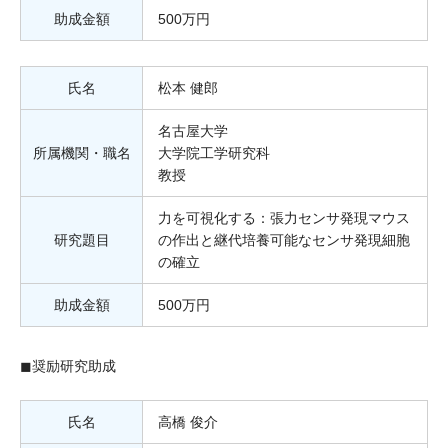
助成金額
500万円
氏名
松本 健郎
名古屋大学
所属機関・職名
大学院工学研究科
教授
力を可視化する：張力センサ発現マウス
研究題目
の作出と継代培養可能なセンサ発現細胞
の確立
助成金額
500万円
◼︎奨励研究助成
氏名
高橋 俊介