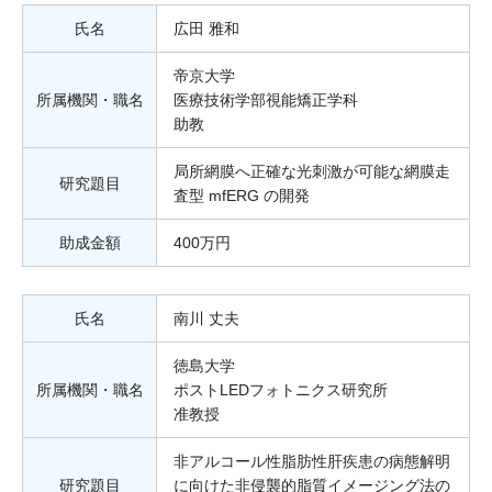
氏名
広田 雅和
帝京大学
所属機関・職名
医療技術学部視能矯正学科
助教
局所網膜へ正確な光刺激が可能な網膜走
研究題目
査型 mfERG の開発
助成金額
400万円
氏名
南川 丈夫
徳島大学
所属機関・職名
ポストLEDフォトニクス研究所
准教授
非アルコール性脂肪性肝疾患の病態解明
研究題目
に向けた非侵襲的脂質イメージング法の