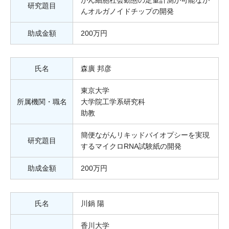
がん細胞社会動態の定量計測が可能なが
研究題目
んオルガノイドチップの開発
助成金額
200万円
氏名
森廣 邦彦
東京大学
所属機関・職名
大学院工学系研究科
助教
簡便ながんリキッドバイオプシーを実現
研究題目
するマイクロRNA試験紙の開発
助成金額
200万円
氏名
川鍋 陽
香川大学