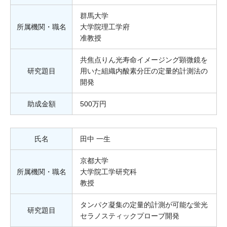
群馬大学
所属機関・職名
大学院理工学府
准教授
共焦点りん光寿命イメージング顕微鏡を
研究題目
用いた組織内酸素分圧の定量的計測法の
開発
助成金額
500万円
氏名
田中 一生
京都大学
所属機関・職名
大学院工学研究科
教授
タンパク凝集の定量的計測が可能な蛍光
研究題目
セラノスティックプローブ開発