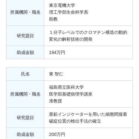
東京電機大学
所属機関・職名
理工学部生命科学系
助教
１分子レベルでのクロマチン構造の動的
研究題目
変化の解析技術の開発
助成金額
194万円
氏名
東 智仁
福島県立医科大学
所属機関・職名
医学部基礎病理学講座
准教授
亜鉛インジケーターを用いた細胞間接着
研究題目
破綻位置の検出手法の確立
助成金額
200万円