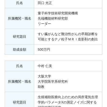
氏名
田口 光正
量子科学技術研究開発機構
所属機関・職名
先端機能材料研究部
リーダー
すい臓がんなど難治性がんの早期診断を
研究題目
可能とするナノ粒子ＭＲＩ造影剤の創出
助成金額
500万円
氏名
中村 仁美
大阪大学
所属機関・職名
大学院医学系研究科
助教
生殖補助医療向上のための局所電気生理
研究題目
学的パラメータXの測定ノイズに関する