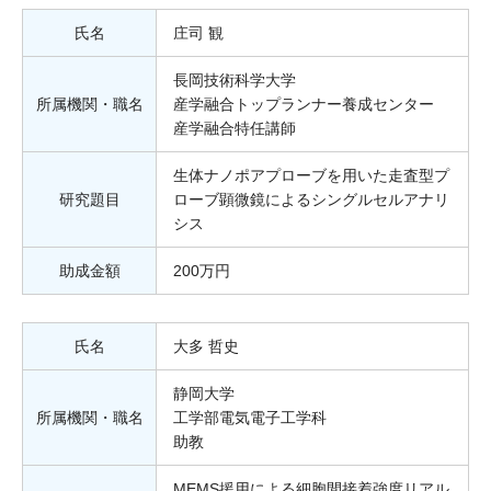
氏名
庄司 観
長岡技術科学大学
所属機関・職名
産学融合トップランナー養成センター
産学融合特任講師
生体ナノポアプローブを用いた走査型プ
研究題目
ローブ顕微鏡によるシングルセルアナリ
シス
助成金額
200万円
氏名
大多 哲史
静岡大学
所属機関・職名
工学部電気電子工学科
助教
MEMS援用による細胞間接着強度リアル