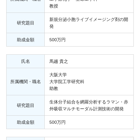
教授
新規分泌小胞ライブイメージング剤の開
研究題目
発
助成金額
500万円
氏名
馬越 貴之
大阪大学
所属機関・職名
大学院工学研究科
助教
生体分子結合を網羅分析するラマン・赤
研究題目
外吸収マルチモーダル計測技術の開発
助成金額
500万円