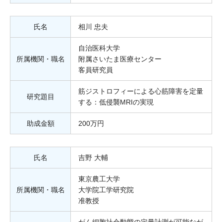
氏名
相川 忠夫
自治医科大学
所属機関・職名
附属さいたま医療センター
客員研究員
筋ジストロフィーによる心筋障害を定量
研究題目
する：低侵襲MRIの実現
助成金額
200万円
氏名
吉野 大輔
東京農工大学
所属機関・職名
大学院工学研究院
准教授