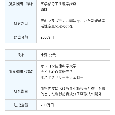
所属機関・職名
医学部分子生理学講座
講師
表面プラズモン共鳴法を用いた新規酵素
研究題目
活性定量化法の開発
助成金額
200万円
氏名
小澤 公哉
オレゴン健康科学大学
所属機関・職名
ナイト心血管研究所
ポスドクリサーチフェロー
血管内皮における血小板接着と炎症を標
研究題目
的とした造影超音波分子画像法の開発
助成金額
200万円