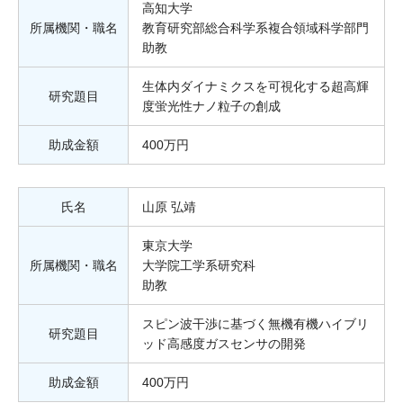
高知大学
所属機関・職名
教育研究部総合科学系複合領域科学部門
助教
生体内ダイナミクスを可視化する超高輝
研究題目
度蛍光性ナノ粒子の創成
助成金額
400万円
氏名
山原 弘靖
東京大学
所属機関・職名
大学院工学系研究科
助教
スピン波干渉に基づく無機有機ハイブリ
研究題目
ッド高感度ガスセンサの開発
助成金額
400万円