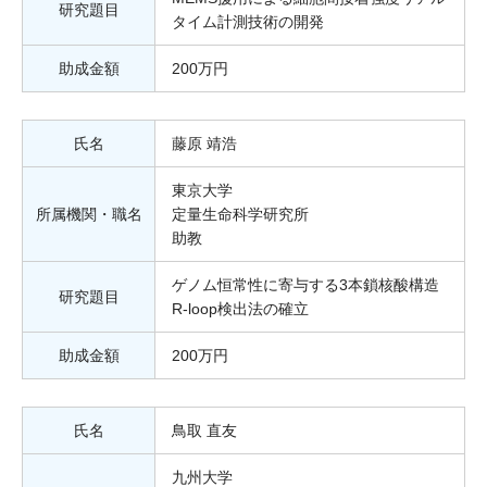
研究題目
タイム計測技術の開発
助成金額
200万円
氏名
藤原 靖浩
東京大学
所属機関・職名
定量生命科学研究所
助教
ゲノム恒常性に寄与する3本鎖核酸構造
研究題目
R-loop検出法の確立
助成金額
200万円
氏名
鳥取 直友
九州大学