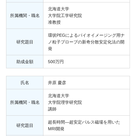
北海道大学
所属機関・職名
大学院工学研究院
准教授
環状PEGによるバイオイメージング用ナ
研究題目
ノ粒子プローブの新奇分散安定化法の開
発
助成金額
500万円
氏名
井原 慶彦
北海道大学
所属機関・職名
大学院理学研究院
講師
超長時間―超安定パルス磁場を用いた
研究題目
MRI開発