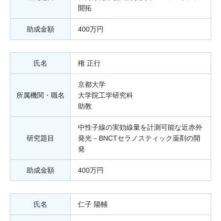
開拓
助成金額
400万円
氏名
権 正行
京都大学
所属機関・職名
大学院工学研究科
助教
中性子線の実効線量を計測可能な近赤外
研究題目
発光－BNCTセラノスティック薬剤の開
発
助成金額
400万円
氏名
仁子 陽輔