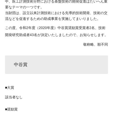
中、医工計測技術分野における基盤技術の開発促進はたいへん重
大学院生奨学金
国際学生交流プログラ
役員・評議員
公開情報
要なテーマの一つです。
アクセス
ム
よくあるご質問
当財団は、設立以来計測技術における先導的技術開発、技術の交
日本語
English
マイページ
流などを促進するための助成事業を実施してまいりました。
年報一覧
中谷財団レポート
科学教育振興助成・
サイトマップ
中谷財団アーカイブ
この度、令和2年度（2020年度）中谷賞奨励賞受賞者2名、技術
開発研究助成者43名が決定いたしましたので、お知らせします。
次世代理系人材育成プ
ログラム助成
敬称略、順不同
中谷賞
■大賞
該当者なし
■奨励賞