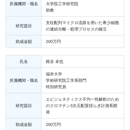
所属機関・職名
大学院工学研究院
助教
支柱配列マイクロ流路を用いた希少細胞
研究題目
の連続分離・処理プロセスの確立
助成金額
200万円
氏名
梶谷 卓也
福井大学
所属機関・職名
学術研究院工学系部門
特別研究員
エピジェネティクス不均一性解析のため
研究題目
のクロマチン3次元配置揺らぎ計測系開
発
助成金額
200万円