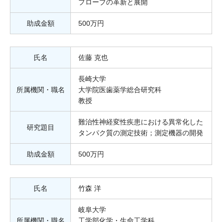
プローブの革新と展開
助成金額
500万円
氏名
佐藤 克也
長崎大学
所属機関・職名
大学院医歯薬学総合研究科
教授
難治性神経変性疾患における異常化した
研究題目
タンパク質の測定技術；測定機器の開発
助成金額
500万円
氏名
竹森 洋
岐阜大学
所属機関・職名
工学部化学・生命工学科