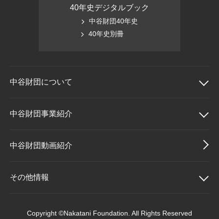
40年史デジタルブック
中谷財団40年史
40年史別冊
中谷財団に
ついて
中谷財団について
中谷財団事業紹介
理事長挨拶
中谷財団事業紹介
中谷財団動画紹介
設立趣意書
中谷賞
その他情報
財団概要
神戸賞
その他情報
Copyright ©Nakatani Foundation. All Rights Reserved