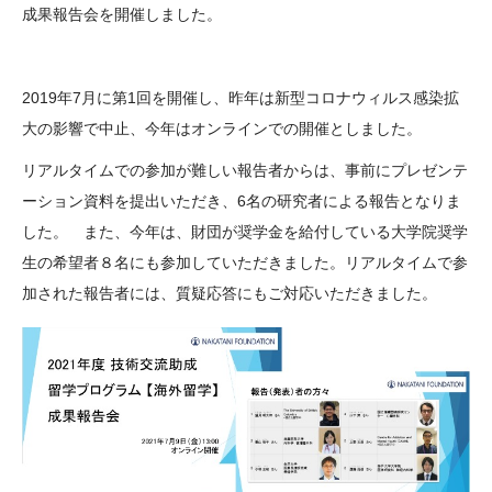
成果報告会を開催しました。
大学院生奨学金
国際学生交流プログラ
役員・評議員
公開情報
アクセス
ム
よくあるご質問
日本語
English
マイページ
年報一覧
中谷財団レポート
2019年7月に第1回を開催し、昨年は新型コロナウィルス感染拡
科学教育振興助成・
サイトマップ
中谷財団アーカイブ
大の影響で中止、今年はオンラインでの開催としました。
次世代理系人材育成プ
リアルタイムでの参加が難しい報告者からは、事前にプレゼンテ
ログラム助成
ーション資料を提出いただき、6名の研究者による報告となりま
した。 また、今年は、財団が奨学金を給付している大学院奨学
生の希望者８名にも参加していただきました。リアルタイムで参
加された報告者には、質疑応答にもご対応いただきました。