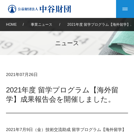
HOME
/
事業ニュース
/
2021年度 留学プログラム【海外留学】
トップ
ニュース
中谷財団について
中谷財団について
理事長挨拶
中谷財団事業紹介
2021年07月26日
設立趣意書
中谷財団事業紹介
財団概要
中谷賞
中谷財団動画紹介
2021年度 留学プログラム【海外留
学】成果報告会を開催しました。
40年史デジタルブック
沿革
神戸賞
長期大型研究助成
その他情報
中谷財団40年史
研究助成
その他情報
交流助成
個人情報保護に関する
お問い合わせ
40年史別冊
2021年7月9日（金）技術交流助成 留学プログラム【海外留学】
基本方針