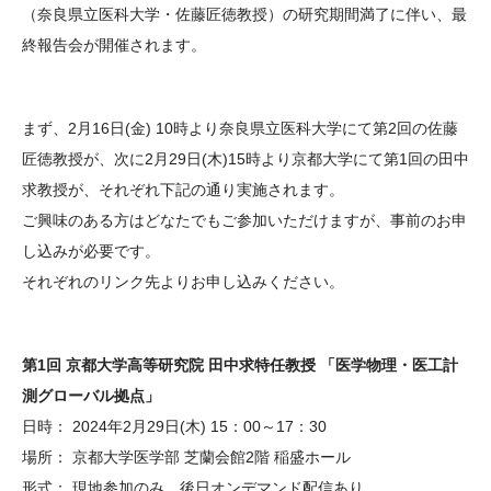
（奈良県立医科大学・佐藤匠徳教授）の研究期間満了に伴い、最
大学院生奨学金
国際学生交流プログラ
役員・評議員
公開情報
終報告会が開催されます。
アクセス
ム
よくあるご質問
日本語
English
マイページ
年報一覧
中谷財団レポート
科学教育振興助成・
サイトマップ
中谷財団アーカイブ
まず、2月16日(金) 10時より奈良県立医科大学にて第2回の佐藤
次世代理系人材育成プ
匠徳教授が、次に2月29日(木)15時より京都大学にて第1回の田中
ログラム助成
求教授が、それぞれ下記の通り実施されます。
ご興味のある方はどなたでもご参加いただけますが、事前のお申
し込みが必要です。
それぞれのリンク先よりお申し込みください。
第1回 京都大学高等研究院 田中求特任教授 「医学物理・医工計
測グローバル拠点」
日時： 2024年2月29日(木) 15：00～17：30
場所： 京都大学医学部 芝蘭会館2階 稲盛ホール
形式： 現地参加のみ、後日オンデマンド配信あり