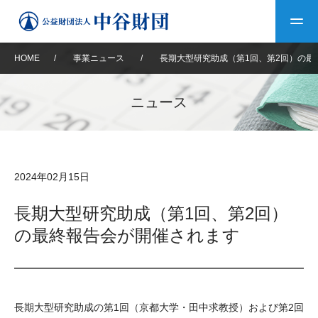
HOME
/
事業ニュース
/
長期大型研究助成（第1回、第2回）の最
トップ
ニュース
中谷財団について
中谷財団について
理事長挨拶
中谷財団事業紹介
2024年02月15日
設立趣意書
中谷財団事業紹介
財団概要
中谷賞
中谷財団動画紹介
長期大型研究助成（第1回、第2回）
の最終報告会が開催されます
40年史デジタルブック
沿革
神戸賞
長期大型研究助成
その他情報
中谷財団40年史
研究助成
その他情報
交流助成
個人情報保護に関する
お問い合わせ
40年史別冊
長期大型研究助成の第1回（京都大学・田中求教授）および第2回
基本方針