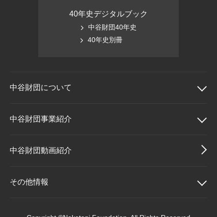
40年史デジタルブック
中谷財団40年史
40年史別冊
中谷財団に
ついて
中谷財団について
中谷財団事業紹介
理事長挨拶
中谷財団事業紹介
中谷財団動画紹介
設立趣意書
中谷賞
その他情報
財団概要
神戸賞
その他情報