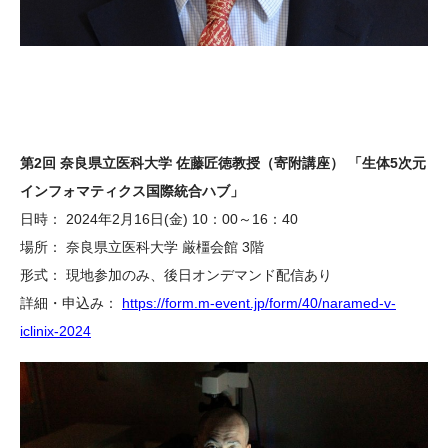
第2回 奈良県立医科大学 佐藤匠徳教授（寄附講座） 「生体5次元
インフォマティクス国際統合ハブ」
日時： 2024年2月16日(金) 10：00～16：40
場所： 奈良県立医科大学 厳橿会館
3
階
形式： 現地参加のみ、後日オンデマンド配信あり
詳細・申込み：
https://form.m-event.jp/form/40/naramed-v-
iclinix-2024