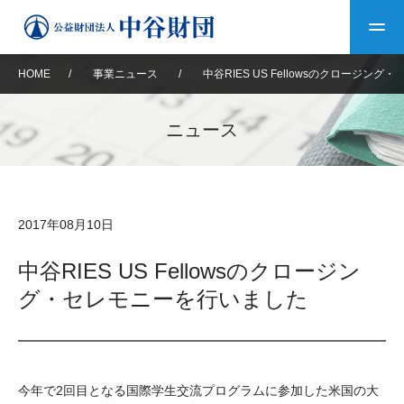
HOME
/
事業ニュース
/
中谷RIES US Fellowsのクロージン
トップ
ニュース
中谷財団について
中谷財団について
理事長挨拶
中谷財団事業紹介
2017年08月10日
設立趣意書
中谷財団事業紹介
財団概要
中谷賞
中谷財団動画紹介
中谷RIES US Fellowsのクロージン
グ・セレモニーを行いました
40年史デジタルブック
沿革
神戸賞
長期大型研究助成
その他情報
中谷財団40年史
研究助成
その他情報
交流助成
個人情報保護に関する
お問い合わせ
40年史別冊
今年で2回目となる国際学生交流プログラムに参加した米国の大
基本方針