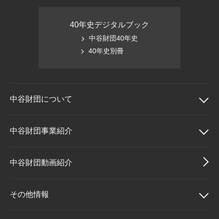
40年史デジタルブック
中谷財団40年史
40年史別冊
中谷財団に
ついて
中谷財団について
中谷財団事業紹介
理事長挨拶
中谷財団事業紹介
中谷財団動画紹介
設立趣意書
中谷賞
その他情報