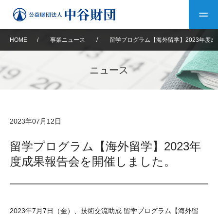
HOME
/
事業ニュース
/
留学プログラム【海外留学】2023年度
トップ
ニュース
中谷財団について
中谷財団について
理事長挨拶
中谷財団事業紹介
2023年07月12日
設立趣意書
中谷財団事業紹介
財団概要
中谷賞
中谷財団動画紹介
留学プログラム【海外留学】2023年
度成果報告会を開催しました。
40年史デジタルブック
沿革
神戸賞
長期大型研究助成
その他情報
中谷財団40年史
研究助成
その他情報
交流助成
個人情報保護に関する
お問い合わせ
40年史別冊
2023年7月7日（金）、技術交流助成 留学プログラム【海外留
基本方針