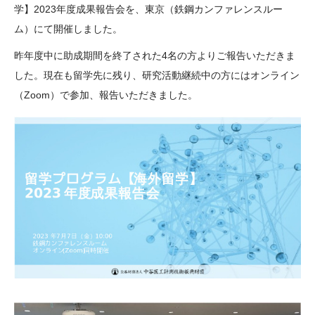
学】2023年度成果報告会を、東京（鉄鋼カンファレンスルー
大学院生奨学金
国際学生交流プログラ
役員・評議員
公開情報
ム）にて開催しました。
アクセス
ム
よくあるご質問
日本語
English
マイページ
昨年度中に助成期間を終了された4名の方よりご報告いただきま
年報一覧
中谷財団レポート
した。現在も留学先に残り、研究活動継続中の方にはオンライン
科学教育振興助成・
サイトマップ
中谷財団アーカイブ
（Zoom）で参加、報告いただきました。
次世代理系人材育成プ
ログラム助成