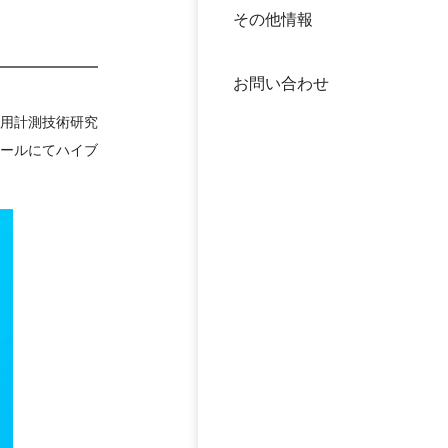
その他情報
40年
交流
中谷
お問い合わせ
大学
医用計測技術研究
国際
ホールにてハイブ
役員
科学
公開
次世
年報
中谷