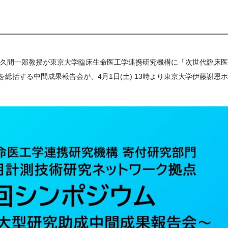
、佐久間一郎教授が東京大学臨床生命医工学連携研究機構に「次世代臨床
総括する中間成果報告会が、4月1日(土) 13時より東京大学伊藤謝恩