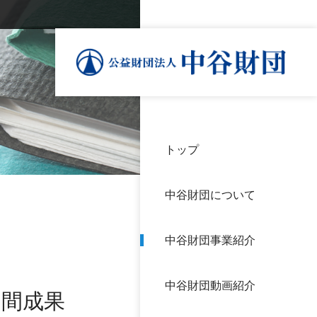
トップ
理事
中谷
個人
基本
中谷財団について
設立
神戸
アク
中谷財団事業紹介
財団
長期
よく
中谷財団動画紹介
沿革
研究
中間成果
サイ