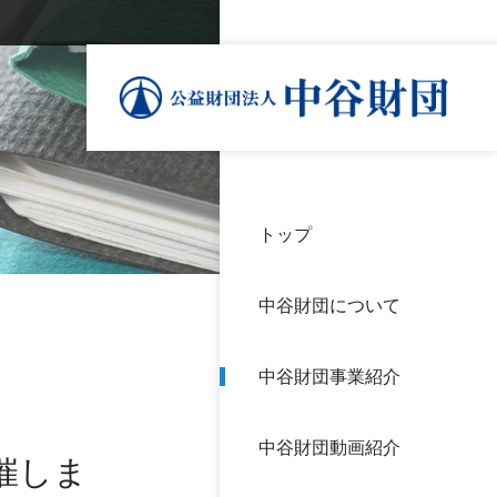
トップ
理事
中谷
個人
基本
中谷財団について
設立
神戸
アク
中谷財団事業紹介
財団
長期
よく
中谷財団動画紹介
沿革
研究
開催しま
サイ