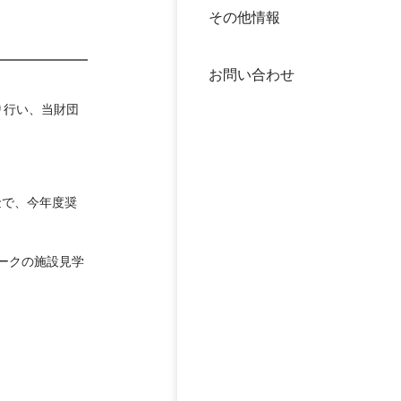
その他情報
40年
交流
中谷
お問い合わせ
大学
り行い、当財団
国際
役員
科学
公開
金で、今年度奨
次世
年報
ークの施設見学
中谷