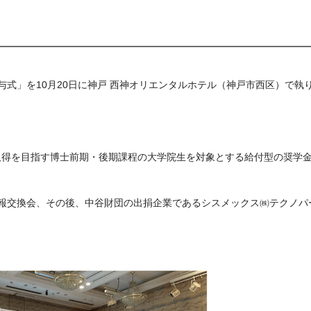
授与式」を10月20日に神戸 西神オリエンタルホテル（神戸市西区）で執
取得を目指す博士前期・後期課程の大学院生を対象とする給付型の奨学
報交換会、その後、中谷財団の出捐企業であるシスメックス㈱テクノパ