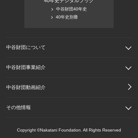
40年史デジタルブック
中谷財団40年史
40年史別冊
中谷財団に
ついて
中谷財団について
中谷財団事業紹介
理事長挨拶
中谷財団事業紹介
中谷財団動画紹介
設立趣意書
中谷賞
その他情報
財団概要
神戸賞
その他情報
Copyright ©Nakatani Foundation. All Rights Reserved