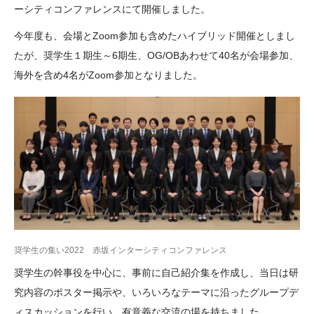
ーシティコンファレンスにて開催しました。
大学院生奨学金
国際学生交流プログラ
役員・評議員
公開情報
アクセス
ム
よくあるご質問
今年度も、会場とZoom参加も含めたハイブリッド開催としまし
日本語
English
マイページ
たが、奨学生１期生～6期生、OG/OBあわせて40名が会場参加、
年報一覧
中谷財団レポート
海外を含め4名がZoom参加となりました。
科学教育振興助成・
サイトマップ
中谷財団アーカイブ
次世代理系人材育成プ
ログラム助成
奨学生の集い2022 赤坂インターシティコンファレンス
奨学生の幹事役を中心に、事前に自己紹介集を作成し、当日は研
究内容のポスター掲示や、いろいろなテーマに沿ったグループデ
ィスカッションを行い、有意義な交流の場を持ちました。