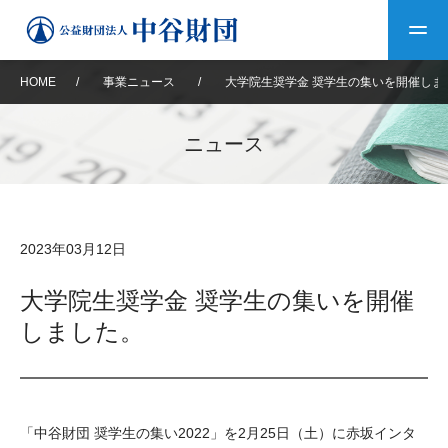
HOME
/
事業ニュース
/
大学院生奨学金 奨学生の集いを開催しま
トップ
ニュース
中谷財団について
中谷財団について
理事長挨拶
中谷財団事業紹介
2023年03月12日
設立趣意書
中谷財団事業紹介
財団概要
中谷賞
中谷財団動画紹介
大学院生奨学金 奨学生の集いを開催
しました。
40年史デジタルブック
沿革
神戸賞
長期大型研究助成
その他情報
中谷財団40年史
研究助成
その他情報
交流助成
個人情報保護に関する
お問い合わせ
40年史別冊
「中谷財団 奨学生の集い2022」を2月25日（土）に赤坂インタ
基本方針