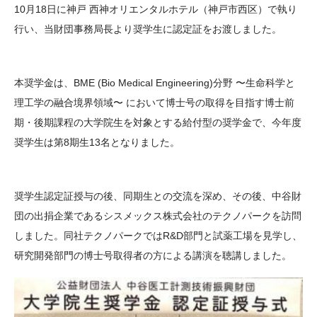
10月18日に神戸 西神オリエンタルホテル（神戸市西区）で執り
大学院生奨学金
国際学生交流プログラ
役員・評議員
公開情報
行い、当財団事務局長より奨学生に認定証をお渡しました。
アクセス
ム
よくあるご質問
日本語
English
マイページ
年報一覧
中谷財団レポート
科学教育振興助成・
サイトマップ
中谷財団アーカイブ
本奨学金は、BME (Bio Medical Engineering)分野 〜生命科学と
次世代理系人材育成プ
理工学の融合境界領域〜 において博士号の取得を目指す博士前
ログラム助成
期・後期課程の大学院生を対象とする給付型の奨学金で、今年度
奨学生は第8期生13名となりました。
奨学生認定証授与の後、同期生との交流を深め、その後、中谷財
団の出捐企業であるシスメックス株式会社のテクノパークを訪問
しました。同社テクノパークではR&D部門と試薬工場を見学し、
研究開発部門の博士号取得者の方による講演を聴講しました。