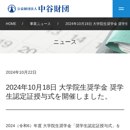
HOME
/
事業ニュース
/
2024年10月18日 大学院生奨学金 奨
トップ
ニュース
中谷財団について
中谷財団について
理事長挨拶
中谷財団事業紹介
2024年10月22日
設立趣意書
中谷財団事業紹介
財団概要
中谷賞
中谷財団動画紹介
2024年10月18日 大学院生奨学金 奨学
生認定証授与式を開催しました。
40年史デジタルブック
沿革
神戸賞
長期大型研究助成
その他情報
中谷財団40年史
研究助成
その他情報
交流助成
個人情報保護に関する
お問い合わせ
40年史別冊
2024（令和6）年度 大学院生奨学金「奨学生認定証授与式」を
基本方針