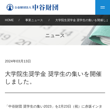
HOME
/
事業ニュース
/
大学院生奨学金 奨学生の集いを開催しま
トップ
ニュース
中谷財団について
中谷財団について
理事長挨拶
中谷財団事業紹介
2024年03月13日
設立趣意書
中谷財団事業紹介
財団概要
中谷賞
中谷財団動画紹介
大学院生奨学金 奨学生の集いを開催
しました。
40年史デジタルブック
沿革
神戸賞
長期大型研究助成
その他情報
中谷財団40年史
研究助成
その他情報
交流助成
個人情報保護に関する
お問い合わせ
40年史別冊
「中谷財団 奨学生の集い2023」を2月23日（祝）に赤坂インタ
基本方針