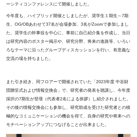
ーシティコンファレンスにて開催しました。
大学院生奨学金
国際学生交流プログラ
役員・評議員
公開情報
アクセス
ム
よくあるご質問
今年度も、ハイブリッド開催としましたが、奨学生１期生～7期
日本語
English
マイページ
生、OG/OBあわせて37名が会場参加、3名がZoomで参加しまし
年報一覧
中谷財団レポート
た。奨学生の幹事役を中心に、事前に自己紹介集を作成し、当日
科学教育振興助成・
サイトマップ
中谷財団アーカイブ
は研究内容のポスター掲示や、研究分野、将来の進路等、いろい
次世代理系人材育成プ
ろなテーマに沿ったグループディスカッションを行い、有意義な
ログラム助成
交流の場を持ちました。
また引き続き、同フロアーで開催されていた「2023年度 中谷財
団贈呈式および情報交換会」で、研究者の発表を聴講し、今年度
採択の7期生が登壇（代表者2名による挨拶）し紹介されました。
その後の情報交換会にも参加し、研究助成を受けた研究者との積
極的なコミュニケーションの機会を得て、自身の研究や将来への
モチベーションアップにつなげることが出来ました。