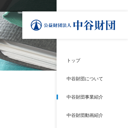
トップ
理事
中谷
個人
基本
中谷財団について
設立
神戸
アク
中谷財団事業紹介
財団
長期
よく
中谷財団動画紹介
沿革
研究
サイ