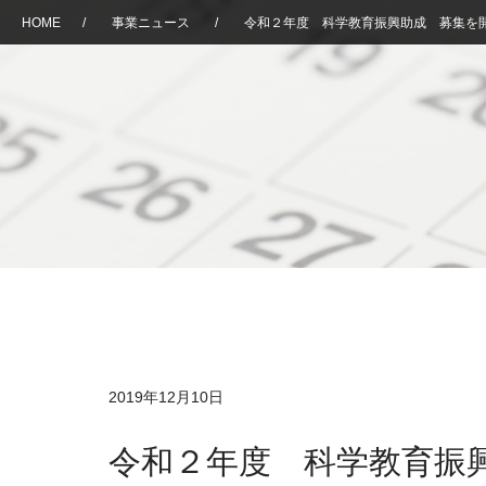
HOME
/
事業ニュース
/
令和２年度 科学教育振興助成 募集を
2019年12月10日
令和２年度 科学教育振