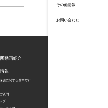
その他情報
40年
交流
中谷
お問い合わせ
大学
国際
役員
科学
公開
次世
団動画紹介
年報
情報
保護に関する
基本方針
中谷
ご質問
ップ