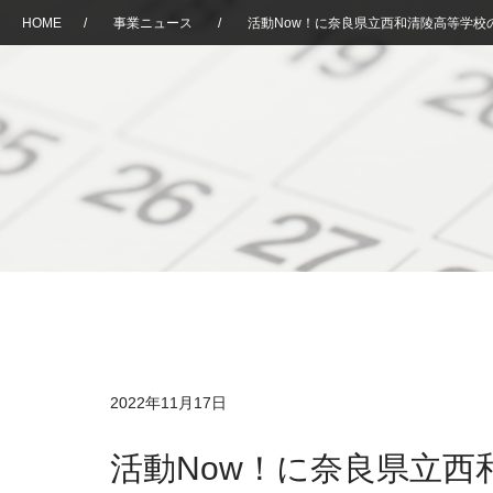
HOME
/
事業ニュース
/
活動Now！に奈良県立西和清陵高等学校
2022年11月17日
活動Now！に奈良県立