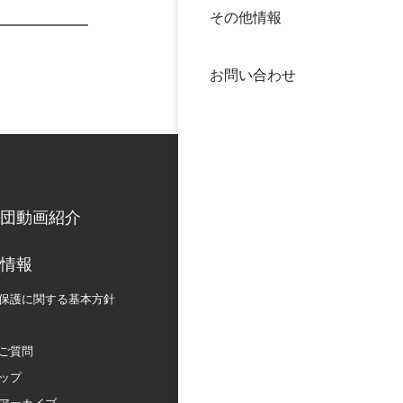
その他情報
40年
交流
中谷
お問い合わせ
大学
国際
役員
科学
公開
次世
団動画紹介
年報
情報
保護に関する
基本方針
中谷
ご質問
ップ