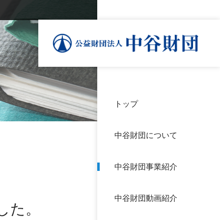
トップ
理事
中谷
個人
基本
中谷財団について
設立
神戸
アク
中谷財団事業紹介
財団
長期
よく
中谷財団動画紹介
沿革
研究
した。
サイ