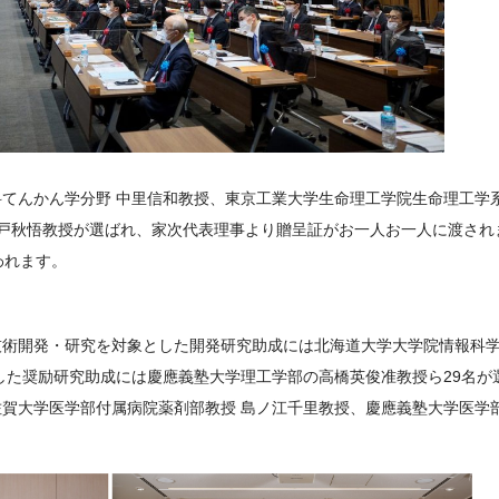
てんかん学分野 中里信和教授、東京工業大学生命理工学院生命理工学系
木戸秋悟教授が選ばれ、家次代表理事より贈呈証がお一人お一人に渡され
われます。
技術開発・研究を対象とした開発研究助成には北海道大学大学院情報科
とした奨励研究助成には慶應義塾大学理工学部の高橋英俊准教授ら29名が
賀大学医学部付属病院薬剤部教授 島ノ江千里教授、慶應義塾大学医学