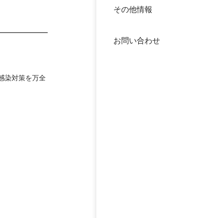
その他情報
40年
交流
中谷
お問い合わせ
大学
国際
役員
、感染対策を万全
科学
公開
次世
年報
中谷