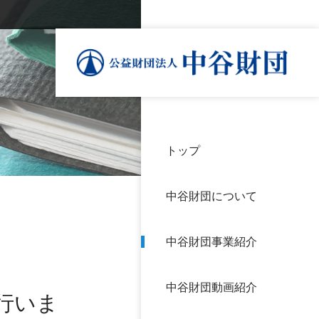
トップ
理事
中谷
個人
基本
中谷財団について
設立
神戸
アク
中谷財団事業紹介
財団
長期
よく
中谷財団動画紹介
沿革
研究
行いま
サイ