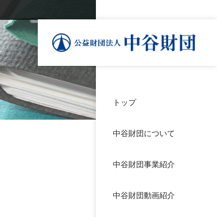
トップ
理事
中谷
個人
基本
中谷財団について
設立
神戸
アク
中谷財団事業紹介
財団
長期
よく
中谷財団動画紹介
沿革
研究
サイ