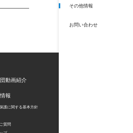
その他情報
40年
交流
中谷
お問い合わせ
大学
国際
役員
科学
公開
次世
団動画紹介
年報
情報
中谷
保護に関する
基本方針
ご質問
ップ