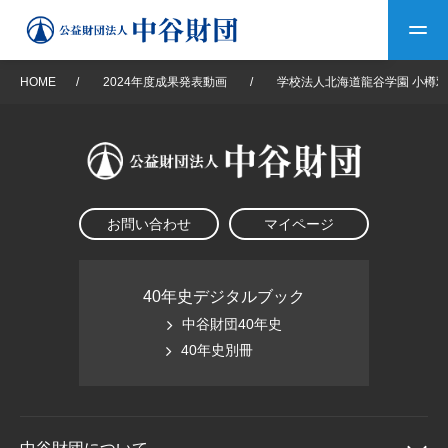
HOME
/
2024年度成果発表動画
/
学校法人北海道龍谷学園 小樽
トップ
中谷財団について
お問い合わせ
マイページ
中谷財団について
理事長挨拶
中谷財団事業紹介
設立趣意書
中谷財団事業紹介
財団概要
中谷賞
中谷財団動画紹介
40年史デジタルブック
中谷財団40年史
40年史デジタルブック
沿革
神戸賞
長期大型研究助成
40年史別冊
その他情報
中谷財団40年史
研究助成
その他情報
交流助成
個人情報保護に関する
お問い合わせ
40年史別冊
基本方針