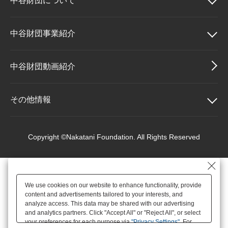
中谷財団に
ついて
大学院生奨学金
国際学生交流プログラ
役員・評議員
公開情報
アクセス
ム
よくあるご質問
日本語
English
マイページ
中谷財団について
中谷財団事業紹介
年報一覧
中谷財団レポート
科学教育振興助成・
サイトマップ
中谷財団アーカイブ
理事長挨拶
中谷財団事業紹介
中谷財団動画紹介
次世代理系人材育成プ
ログラム助成
設立趣意書
中谷賞
その他情報
財団概要
神戸賞
その他情報
Copyright ©Nakatani Foundation. All Rights Reserved
沿革
長期大型研究助成
個人情報保護に関する
基本方針
We use cookies on our website to enhance functionality, provide
役員・評議員
研究助成
content and advertisements tailored to your interests, and
アクセス
analyze access. This data may be shared with our advertising
and analytics partners. Click "Accept All" or "Reject All", or select
your preferences for each purpose via
"Privacy Settings"
. For
公開情報
交流助成