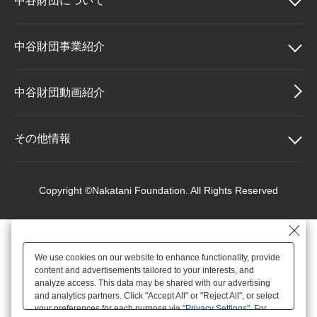
中谷財団に
ついて
大学院生奨学金
国際学生交流プログラ
役員・評議員
公開情報
アクセス
ム
よくあるご質問
日本語
English
マイページ
中谷財団について
中谷財団事業紹介
年報一覧
中谷財団レポート
科学教育振興助成・
サイトマップ
中谷財団アーカイブ
理事長挨拶
中谷財団事業紹介
中谷財団動画紹介
次世代理系人材育成プ
ログラム助成
設立趣意書
中谷賞
その他情報
財団概要
神戸賞
その他情報
Copyright ©Nakatani Foundation. All Rights Reserved
沿革
長期大型研究助成
個人情報保護に関する
基本方針
We use cookies on our website to enhance functionality, provide
役員・評議員
研究助成
content and advertisements tailored to your interests, and
アクセス
analyze access. This data may be shared with our advertising
and analytics partners. Click "Accept All" or "Reject All", or select
your preferences for each purpose via
"Privacy Settings"
. For
公開情報
交流助成