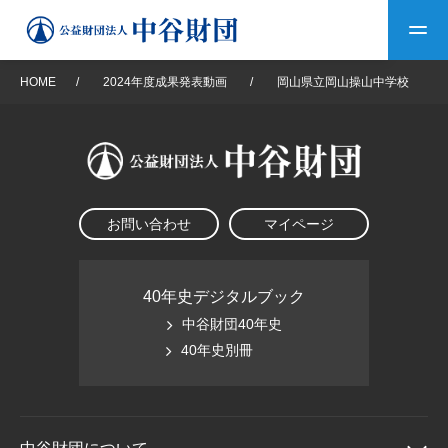
HOME
/
2024年度成果発表動画
/
岡山県立岡山操山中学校
トップ
中谷財団について
お問い合わせ
マイページ
中谷財団について
理事長挨拶
中谷財団事業紹介
設立趣意書
中谷財団事業紹介
財団概要
中谷賞
中谷財団動画紹介
40年史デジタルブック
中谷財団40年史
40年史デジタルブック
沿革
神戸賞
長期大型研究助成
40年史別冊
その他情報
中谷財団40年史
研究助成
その他情報
交流助成
個人情報保護に関する
お問い合わせ
40年史別冊
基本方針