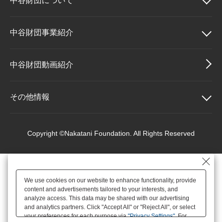
中谷財団に
ついて
大学院生奨学金
国際学生交流プログラ
役員・評議員
公開情報
アクセス
ム
よくあるご質問
日本語
English
マイページ
中谷財団について
中谷財団事業紹介
年報一覧
中谷財団レポート
科学教育振興助成・
サイトマップ
中谷財団アーカイブ
理事長挨拶
中谷財団事業紹介
中谷財団動画紹介
次世代理系人材育成プ
ログラム助成
設立趣意書
中谷賞
その他情報
財団概要
神戸賞
その他情報
Copyright ©Nakatani Foundation. All Rights Reserved
沿革
長期大型研究助成
個人情報保護に関する
基本方針
We use cookies on our website to enhance functionality, provide
役員・評議員
研究助成
content and advertisements tailored to your interests, and
アクセス
analyze access. This data may be shared with our advertising
and analytics partners. Click "Accept All" or "Reject All", or select
your preferences for each purpose via
"Privacy Settings"
. For
公開情報
交流助成