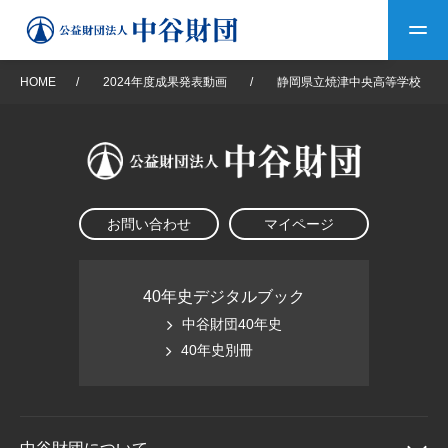
HOME
/
2024年度成果発表動画
/
静岡県立焼津中央高等学校
トップ
中谷財団について
お問い合わせ
マイページ
中谷財団について
理事長挨拶
中谷財団事業紹介
設立趣意書
中谷財団事業紹介
財団概要
中谷賞
中谷財団動画紹介
40年史デジタルブック
中谷財団40年史
40年史デジタルブック
沿革
神戸賞
長期大型研究助成
40年史別冊
その他情報
中谷財団40年史
研究助成
その他情報
交流助成
個人情報保護に関する
お問い合わせ
40年史別冊
基本方針