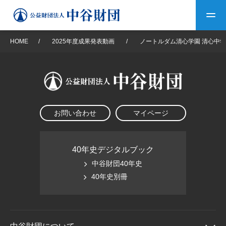
HOME
/
2025年度成果発表動画
/
ノートルダム清心学園 清心中
トップ
中谷財団について
お問い合わせ
マイページ
中谷財団について
理事長挨拶
中谷財団事業紹介
設立趣意書
中谷財団事業紹介
財団概要
中谷賞
中谷財団動画紹介
40年史デジタルブック
中谷財団40年史
40年史デジタルブック
沿革
神戸賞
長期大型研究助成
40年史別冊
その他情報
中谷財団40年史
研究助成
その他情報
交流助成
個人情報保護に関する
お問い合わせ
40年史別冊
基本方針