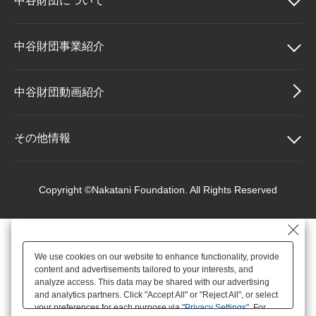
中谷財団に
ついて
大学院生奨学金
国際学生交流プログラ
役員・評議員
公開情報
アクセス
ム
よくあるご質問
日本語
English
マイページ
中谷財団について
中谷財団事業紹介
年報一覧
中谷財団レポート
科学教育振興助成・
サイトマップ
中谷財団アーカイブ
理事長挨拶
中谷財団事業紹介
中谷財団動画紹介
次世代理系人材育成プ
ログラム助成
設立趣意書
中谷賞
その他情報
財団概要
神戸賞
その他情報
Copyright ©Nakatani Foundation. All Rights Reserved
沿革
長期大型研究助成
個人情報保護に関する
基本方針
We use cookies on our website to enhance functionality, provide
役員・評議員
研究助成
content and advertisements tailored to your interests, and
アクセス
analyze access. This data may be shared with our advertising
and analytics partners. Click "Accept All" or "Reject All", or select
your preferences for each purpose via
"Privacy Settings"
. For
公開情報
交流助成