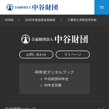
HOME
/
2025年度成果発表動画
/
三重県立津西高等学校
トップ
中谷財団について
お問い合わせ
マイページ
中谷財団について
理事長挨拶
中谷財団事業紹介
設立趣意書
中谷財団事業紹介
財団概要
中谷賞
中谷財団動画紹介
40年史デジタルブック
中谷財団40年史
40年史デジタルブック
沿革
神戸賞
長期大型研究助成
40年史別冊
その他情報
中谷財団40年史
研究助成
その他情報
交流助成
個人情報保護に関する
お問い合わせ
40年史別冊
基本方針