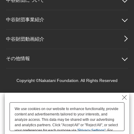
中谷財団に
ついて
大学院生奨学金
国際学生交流プログラ
役員・評議員
公開情報
アクセス
ム
よくあるご質問
日本語
English
マイページ
中谷財団について
中谷財団事業紹介
年報一覧
中谷財団レポート
科学教育振興助成・
サイトマップ
中谷財団アーカイブ
理事長挨拶
中谷財団事業紹介
中谷財団動画紹介
次世代理系人材育成プ
ログラム助成
設立趣意書
中谷賞
その他情報
財団概要
神戸賞
その他情報
Copyright ©Nakatani Foundation. All Rights Reserved
沿革
長期大型研究助成
個人情報保護に関する
基本方針
We use cookies on our website to enhance functionality, provide
役員・評議員
研究助成
content and advertisements tailored to your interests, and
アクセス
analyze access. This data may be shared with our advertising
and analytics partners. Click "Accept All" or "Reject All", or select
your preferences for each purpose via
"Privacy Settings"
. For
公開情報
交流助成