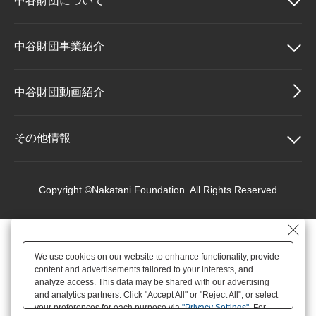
中谷財団に
ついて
大学院生奨学金
国際学生交流プログラ
役員・評議員
公開情報
アクセス
ム
よくあるご質問
日本語
English
マイページ
中谷財団について
中谷財団事業紹介
年報一覧
中谷財団レポート
科学教育振興助成・
サイトマップ
中谷財団アーカイブ
理事長挨拶
中谷財団事業紹介
中谷財団動画紹介
次世代理系人材育成プ
ログラム助成
設立趣意書
中谷賞
その他情報
財団概要
神戸賞
その他情報
Copyright ©Nakatani Foundation. All Rights Reserved
沿革
長期大型研究助成
個人情報保護に関する
基本方針
We use cookies on our website to enhance functionality, provide
役員・評議員
研究助成
content and advertisements tailored to your interests, and
アクセス
analyze access. This data may be shared with our advertising
and analytics partners. Click "Accept All" or "Reject All", or select
your preferences for each purpose via
"Privacy Settings"
. For
公開情報
交流助成