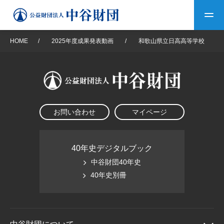
HOME
/
2025年度成果発表動画
/
和歌山県立日高高等学校
トップ
中谷財団について
お問い合わせ
マイページ
中谷財団について
理事長挨拶
中谷財団事業紹介
設立趣意書
中谷財団事業紹介
財団概要
中谷賞
中谷財団動画紹介
40年史デジタルブック
中谷財団40年史
40年史デジタルブック
沿革
神戸賞
長期大型研究助成
40年史別冊
その他情報
中谷財団40年史
研究助成
その他情報
交流助成
個人情報保護に関する
お問い合わせ
40年史別冊
基本方針