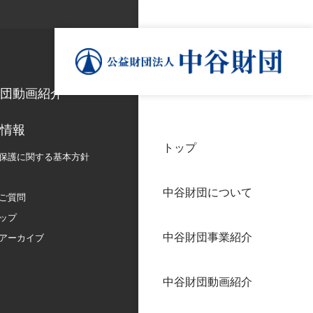
団動画紹介
情報
トップ
理事
中谷
個人
保護に関する
基本方針
基本
中谷財団について
設立
神戸
ご質問
アク
ップ
中谷財団事業紹介
財団
長期
アーカイブ
よく
中谷財団動画紹介
沿革
研究
サイ