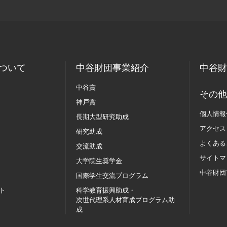
ついて
中谷財団事業紹介
中谷財
中谷賞
その他
神戸賞
個人情報
長期大型研究助成
アクセス
研究助成
よくある
交流助成
サイトマ
大学院生奨学金
中谷財団
国際学生交流
プログラム
ト
科学教育振興助成・
次世代理系人材育成プログラム助
成