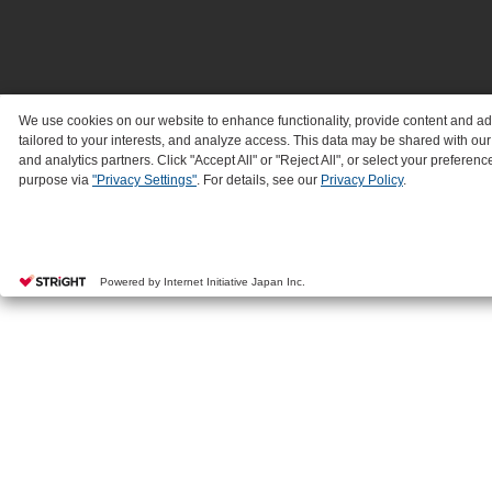
We use cookies on our website to enhance functionality, provide content and a
tailored to your interests, and analyze access. This data may be shared with our
and analytics partners. Click "Accept All" or "Reject All", or select your preferenc
purpose via
"Privacy Settings"
. For details, see our
Privacy Policy
.
Powered by Internet Initiative Japan Inc.