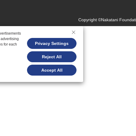
Copyright ©Nakatani Foundati
dvertisements
 advertising
Privacy Settings
es for each
Reject All
Accept All