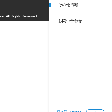
その他情報
40年
交流
中谷
on. All Rights Reserved
お問い合わせ
大学
国際
役員
科学
公開
次世
年報
中谷