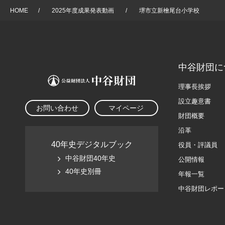
HOME
/
2025年度成果発表動画
/
堺市立新檜尾台小学校
中谷財団に
理事長挨拶
設立趣意書
お問い合わせ
マイページ
財団概要
沿革
40年史デジタルブック
役員・評議員
中谷財団40年史
公開情報
40年史別冊
年報一覧
中谷財団レポー