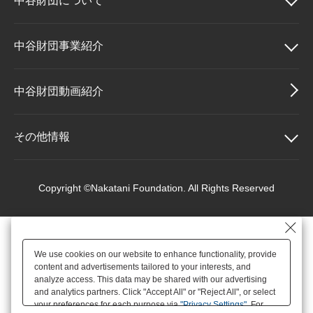
中谷財団に
ついて
大学院生奨学金
国際学生交流プログラ
役員・評議員
公開情報
アクセス
ム
よくあるご質問
日本語
English
マイページ
中谷財団について
中谷財団事業紹介
年報一覧
中谷財団レポート
科学教育振興助成・
サイトマップ
中谷財団アーカイブ
理事長挨拶
中谷財団事業紹介
中谷財団動画紹介
次世代理系人材育成プ
ログラム助成
設立趣意書
中谷賞
その他情報
財団概要
神戸賞
その他情報
Copyright ©Nakatani Foundation. All Rights Reserved
沿革
長期大型研究助成
個人情報保護に関する
基本方針
We use cookies on our website to enhance functionality, provide
役員・評議員
研究助成
content and advertisements tailored to your interests, and
アクセス
analyze access. This data may be shared with our advertising
and analytics partners. Click "Accept All" or "Reject All", or select
your preferences for each purpose via
"Privacy Settings"
. For
公開情報
交流助成