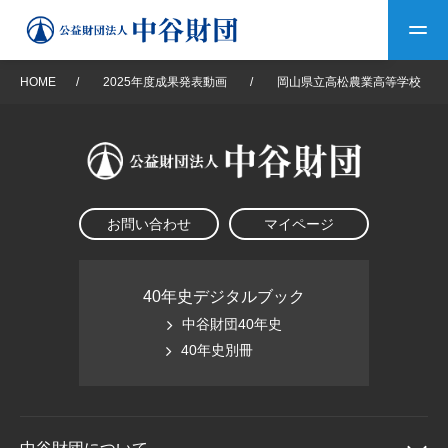
HOME
/
2025年度成果発表動画
/
岡山県立高松農業高等学校
トップ
中谷財団について
お問い合わせ
マイページ
中谷財団について
理事長挨拶
中谷財団事業紹介
設立趣意書
中谷財団事業紹介
財団概要
中谷賞
中谷財団動画紹介
40年史デジタルブック
中谷財団40年史
40年史デジタルブック
沿革
神戸賞
長期大型研究助成
40年史別冊
その他情報
中谷財団40年史
研究助成
その他情報
交流助成
個人情報保護に関する
お問い合わせ
40年史別冊
基本方針