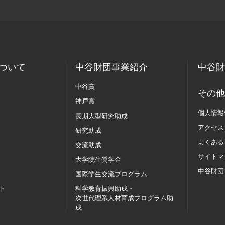
ついて
中谷財団事業紹介
中谷財
中谷賞
その他
神戸賞
個人情報
長期大型研究助成
アクセス
研究助成
よくある
交流助成
サイトマ
大学院生奨学金
中谷財団
国際学生交流
プログラム
ト
科学教育振興助成・
次世代理系人材育成プログラム助
成