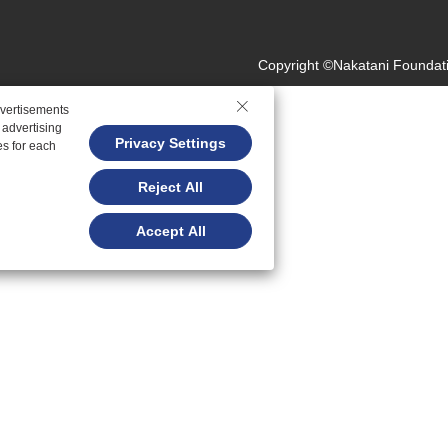
Copyright ©Nakatani Foundati
dvertisements
 advertising
Privacy Settings
es for each
Reject All
Accept All