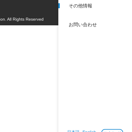
その他情報
40年
交流
中谷
on. All Rights Reserved
お問い合わせ
大学
国際
役員
科学
公開
次世
年報
中谷