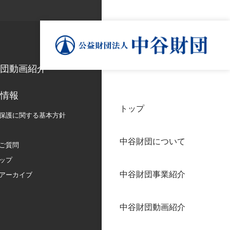
団動画紹介
情報
トップ
理事
中谷
個人
保護に関する
基本方針
基本
中谷財団について
設立
神戸
ご質問
アク
ップ
中谷財団事業紹介
財団
長期
アーカイブ
よく
中谷財団動画紹介
沿革
研究
サイ