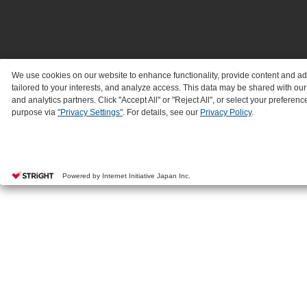
We use cookies on our website to enhance functionality, provide content and a
tailored to your interests, and analyze access. This data may be shared with our
and analytics partners. Click "Accept All" or "Reject All", or select your preferenc
purpose via
"Privacy Settings"
. For details, see our
Privacy Policy
.
Powered by Internet Initiative Japan Inc.