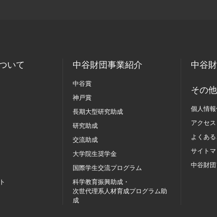
ついて
中谷財団事業紹介
中谷財
中谷賞
その他
神戸賞
個人情報
長期大型研究助成
アクセス
研究助成
よくある
交流助成
サイトマ
大学院生奨学金
中谷財団
国際学生交流
プログラム
ト
科学教育振興助成・
次世代理系人材育成プログラム助
成