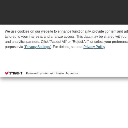
We use cookies on our website to enhance functionality, provide content and a
tailored to your interests, and analyze access. This data may be shared with our
and analytics partners. Click "Accept All" or "Reject All", or select your preferenc
purpose via
"Privacy Settings"
. For details, see our
Privacy Policy
.
Powered by Internet Initiative Japan Inc.