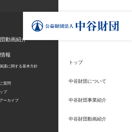
団動画紹介
情報
トップ
理事
中谷
個人
保護に関する
基本方針
基本
中谷財団について
設立
神戸
ご質問
アク
ップ
中谷財団事業紹介
財団
長期
アーカイブ
よく
中谷財団動画紹介
沿革
研究
サイ