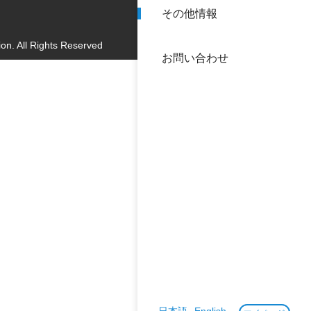
その他情報
40年
交流
中谷
on. All Rights Reserved
お問い合わせ
大学
国際
役員
科学
公開
次世
年報
中谷