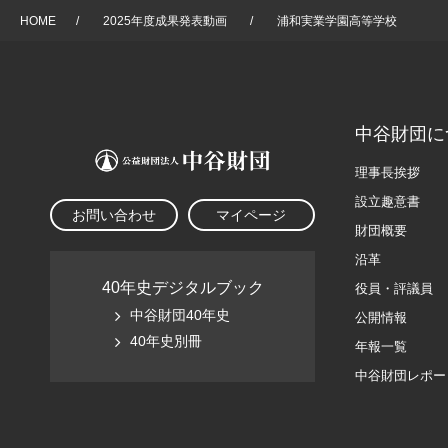
HOME
/
2025年度成果発表動画
/
浦和実業学園高等学校
中谷財団に
理事長挨拶
設立趣意書
お問い合わせ
マイページ
財団概要
沿革
40年史デジタルブック
役員・評議員
中谷財団40年史
公開情報
40年史別冊
年報一覧
中谷財団レポー