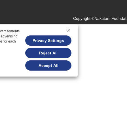
Copyright ©Nakatani Foundati
dvertisements
 advertising
Privacy Settings
es for each
Reject All
Accept All