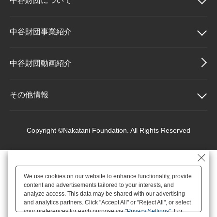
中谷財団に
ついて
大学院生奨学金
国際学生交流プログラ
役員・評議員
公開情報
アクセス
ム
よくあるご質問
日本語
English
マイページ
中谷財団について
中谷財団事業紹介
年報一覧
中谷財団レポート
科学教育振興助成・
サイトマップ
中谷財団アーカイブ
理事長挨拶
中谷財団事業紹介
中谷財団動画紹介
次世代理系人材育成プ
ログラム助成
設立趣意書
中谷賞
その他情報
財団概要
神戸賞
その他情報
Copyright ©Nakatani Foundation. All Rights Reserved
沿革
長期大型研究助成
個人情報保護に関する
基本方針
We use cookies on our website to enhance functionality, provide
役員・評議員
研究助成
content and advertisements tailored to your interests, and
アクセス
analyze access. This data may be shared with our advertising
and analytics partners. Click "Accept All" or "Reject All", or select
your preferences for each purpose via
"Privacy Settings"
. For
公開情報
交流助成