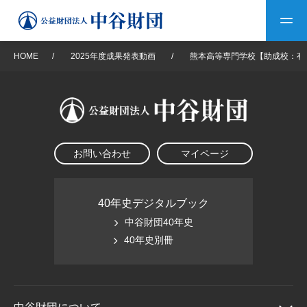
HOME
/
2025年度成果発表動画
/
熊本高等専門学校【助成校：有
トップ
中谷財団について
お問い合わせ
マイページ
中谷財団について
理事長挨拶
中谷財団事業紹介
設立趣意書
中谷財団事業紹介
財団概要
中谷賞
中谷財団動画紹介
40年史デジタルブック
中谷財団40年史
40年史デジタルブック
沿革
神戸賞
長期大型研究助成
40年史別冊
その他情報
中谷財団40年史
研究助成
その他情報
交流助成
個人情報保護に関する
お問い合わせ
40年史別冊
基本方針