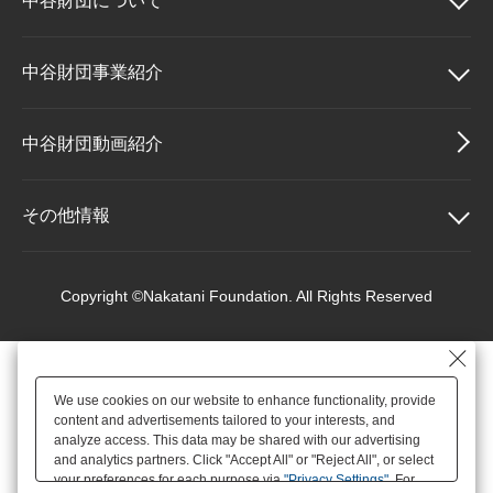
中谷財団に
ついて
大学院生奨学金
国際学生交流プログラ
役員・評議員
公開情報
アクセス
ム
よくあるご質問
日本語
English
マイページ
中谷財団について
中谷財団事業紹介
年報一覧
中谷財団レポート
科学教育振興助成・
サイトマップ
中谷財団アーカイブ
理事長挨拶
中谷財団事業紹介
中谷財団動画紹介
次世代理系人材育成プ
ログラム助成
設立趣意書
中谷賞
その他情報
財団概要
神戸賞
その他情報
Copyright ©Nakatani Foundation. All Rights Reserved
沿革
長期大型研究助成
個人情報保護に関する
基本方針
We use cookies on our website to enhance functionality, provide
役員・評議員
研究助成
content and advertisements tailored to your interests, and
アクセス
analyze access. This data may be shared with our advertising
and analytics partners. Click "Accept All" or "Reject All", or select
your preferences for each purpose via
"Privacy Settings"
. For
公開情報
交流助成