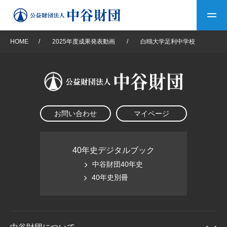
HOME
/
2025年度成果発表動画
/
白鴎大学足利中学校
トップ
中谷財団について
お問い合わせ
マイページ
中谷財団について
理事長挨拶
中谷財団事業紹介
設立趣意書
中谷財団事業紹介
財団概要
中谷賞
中谷財団動画紹介
40年史デジタルブック
中谷財団40年史
40年史デジタルブック
沿革
神戸賞
長期大型研究助成
40年史別冊
その他情報
中谷財団40年史
研究助成
その他情報
交流助成
個人情報保護に関する
お問い合わせ
40年史別冊
基本方針