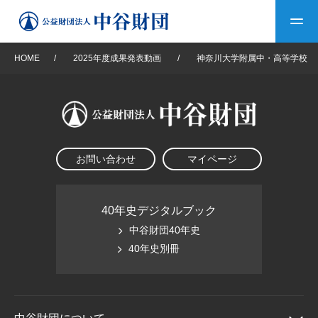
HOME
/
2025年度成果発表動画
/
神奈川大学附属中・高等学校
トップ
中谷財団について
お問い合わせ
マイページ
中谷財団について
理事長挨拶
中谷財団事業紹介
設立趣意書
中谷財団事業紹介
財団概要
中谷賞
中谷財団動画紹介
40年史デジタルブック
中谷財団40年史
40年史デジタルブック
沿革
神戸賞
長期大型研究助成
40年史別冊
その他情報
中谷財団40年史
研究助成
その他情報
交流助成
個人情報保護に関する
お問い合わせ
40年史別冊
基本方針