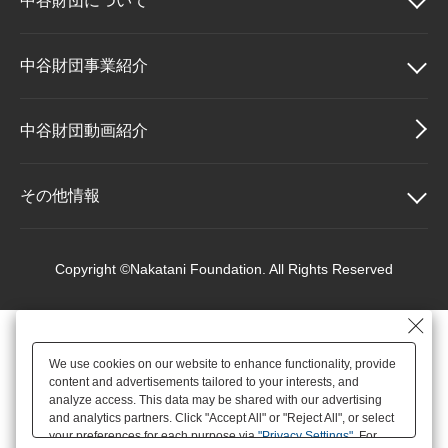
中谷財団に
ついて
大学院生奨学金
国際学生交流プログラ
役員・評議員
公開情報
アクセス
ム
よくあるご質問
日本語
English
マイページ
中谷財団について
中谷財団事業紹介
年報一覧
中谷財団レポート
科学教育振興助成・
サイトマップ
中谷財団アーカイブ
理事長挨拶
中谷財団事業紹介
中谷財団動画紹介
次世代理系人材育成プ
ログラム助成
設立趣意書
中谷賞
その他情報
財団概要
神戸賞
その他情報
Copyright ©Nakatani Foundation. All Rights Reserved
沿革
長期大型研究助成
個人情報保護に関する
基本方針
We use cookies on our website to enhance functionality, provide
役員・評議員
研究助成
content and advertisements tailored to your interests, and
アクセス
analyze access. This data may be shared with our advertising
and analytics partners. Click "Accept All" or "Reject All", or select
your preferences for each purpose via
"Privacy Settings"
. For
公開情報
交流助成